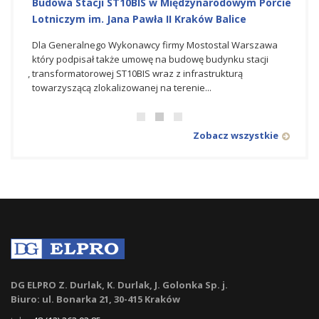
isku
Budowa Stacji ST10BIS w Międzynarodowym Porcie
NOWY
Lotniczym im. Jana Pawła II Kraków Balice
Porci
iczym
Dla Generalnego Wykonawcy firmy Mostostal Warszawa
W osta
,
który podpisał także umowę na budowę budynku stacji
spółk
 Zone,
transformatorowej ST10BIS wraz z infrastrukturą
syste
towarzyszącą zlokalizowanej na terenie...
CCTV w
Zobacz wszystkie
DG ELPRO Z. Durlak, K. Durlak, J. Golonka Sp. j.
Biuro: ul. Bonarka 21, 30-415 Kraków