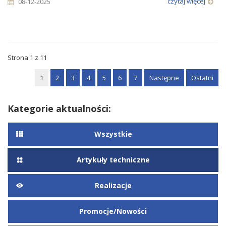
czytaj więcej
08-12-2025
Strona 1 z 11
1
2
3
4
5
6
7
Następne
Ostatni
Kategorie aktualności:
Wszystkie
Artykuły techniczne
Realizacje
Promocje/Nowości