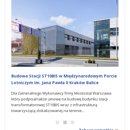
isku
Budowa Stacji ST10BIS w Międzynarodowym Porcie
NOWY
Lotniczym im. Jana Pawła II Kraków Balice
Porci
iczym
Dla Generalnego Wykonawcy firmy Mostostal Warszawa
W osta
,
który podpisał także umowę na budowę budynku stacji
spółk
 Zone,
transformatorowej ST10BIS wraz z infrastrukturą
syste
towarzyszącą zlokalizowanej na terenie...
CCTV w