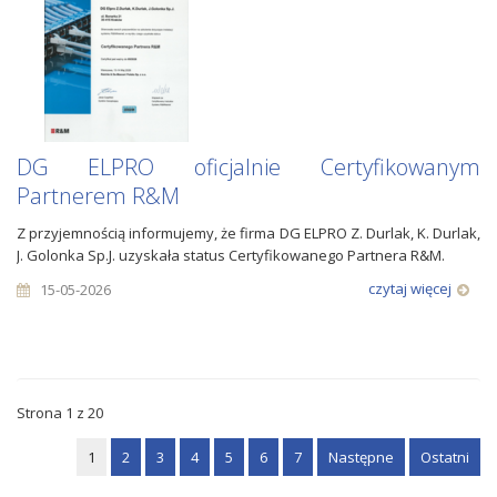
DG ELPRO oficjalnie Certyfikowanym
Partnerem R&M
Z przyjemnością informujemy, że firma DG ELPRO Z. Durlak, K. Durlak,
J. Golonka Sp.J. uzyskała status Certyfikowanego Partnera R&M.
czytaj więcej
15-05-2026
Strona 1 z 20
1
2
3
4
5
6
7
Następne
Ostatni