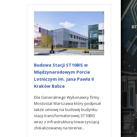
a Pre-
Budowa Stacji ST10BIS w
NOWY TERMIN
a Lotnisku MPL
Międzynarodowym Porcie
Międzynarodo
Lotniczym im. Jana Pawła II
Lotniczym im. 
Kraków Balice
Kraków Balice
ku w
orcie Lotniczym
Dla Generalnego Wykonawcy firmy
W ostatnim roku d
raków-Balice
Mostostal Warszawa który podpisał
Warszawa S.A. n
 nową, tymczasową
także umowę na budowę budynku
ELPRO wykonała
dlotową Pre-
stacji transformatorowej ST10BIS
instalację syste
alizowaną w...
wraz z infrastrukturą towarzyszącą
oraz systemu na
zlokalizowanej na terenie...
CCTV w ramach Pr