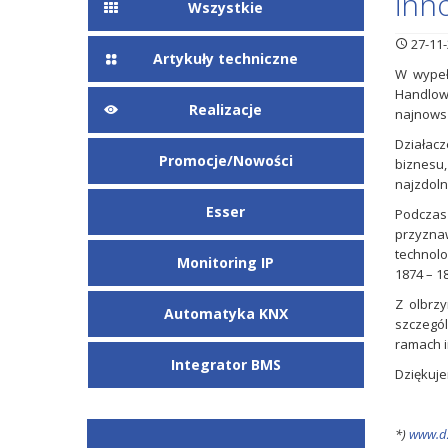
inn
Wszystkie
27-11-
Artykuły techniczne
W wypeł
Handlowa
Realizacje
najnowsz
Działacz
Promocje/Nowości
biznesu,
najzdoln
Esser
Podczas
przyzna
technolo
Monitoring IP
1874 – 1
Z olbrz
Automatyka KNX
szczegó
ramach i
Integrator BMS
Dziękuje
*)
www.dz