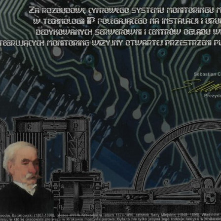
AL CARGO w
wym Porcie
Jana Pawła II
la firmy Mostostal
asza spółka DG
 kompleksową
mu automatyki BMS
dzoru wizyjnego
zedsięwzięcia...