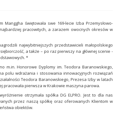
rum Manggha świętowała swe 169-lecie Izba Przemysłowo-
z najbardziej pracowitych, a zarazem owocnych okresów w
odzili najwybitniejszych przedstawicieli małopolskiego
siębiorczość, a także – po raz pierwszy na głównej scenie -
odstawowych. *
no m.in. Honorowe Dyplomy im. Teodora Baranowskiego,
na polu wdrażania i stosowania innowacyjnych rozwiązań
iałalności Teodora Baranowskiego, Prezesa Izby w latach
tórej pracowała pierwsza w Krakowie maszyna parowa.
wyróżnienie otrzymała spółka DG ELPRO. Jest to dla nas
ywanych przez naszą spółkę oraz oferowanych Klientom w
zeństwa obiektów.