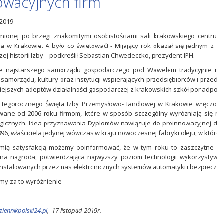
owacyjnych firm
2019
nionej po brzegi znakomitymi osobistościami sali krakowskiego cent
 w Krakowie. A było co świętować! - Mijający rok okazał się jednym 
ej historii Izby – podkreślił Sebastian Chwedeczko, prezydent IPH.
e najstarszego samorządu gospodarczego pod Wawelem tradycyjnie nagr
 samorządu, kultury oraz instytucji wspierających przedsiębiorców i przed
iejszych adeptów działalności gospodarczej z krakowskich szkół ponadp
 tegorocznego Święta Izby Przemysłowo-Handlowej w Krakowie wręczo
wane od 2006 roku firmom, które w sposób szczególny wyróżniają się 
gicznych. Idea przyznawania Dyplomów nawiązuje do proinnowacyjnej dz
896, właściciela jedynej wówczas w kraju nowoczesnej fabryki oleju, w k
ymią satysfakcją możemy poinformować, że w tym roku to zaszczytne 
lna nagroda, potwierdzająca najwyższy poziom technologii wykorzyst
nstalowanych przez nas elektronicznych systemów automatyki i bezpiec
my za to wyróżnienie!
iennikpolski24.pl
, 17 listopad 2019r.