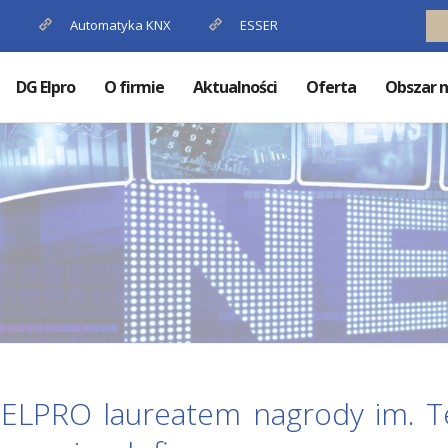
P
Automatyka KNX
ESSER
DG Elpro
O firmie
Aktualności
Oferta
Obszar n
ELPRO laureatem nagrody im. T