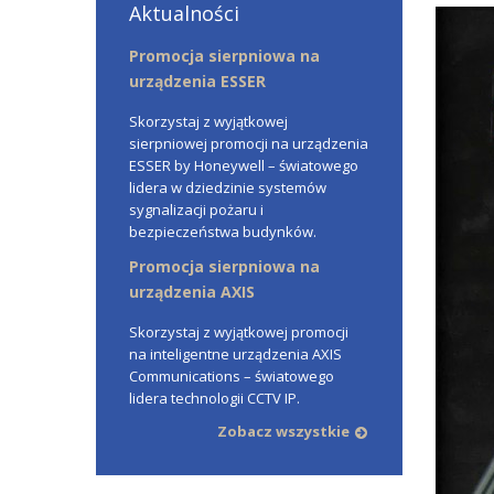
Aktualności
Promocja sierpniowa na
urządzenia ESSER
Skorzystaj z wyjątkowej
sierpniowej promocji na urządzenia
ESSER by Honeywell – światowego
lidera w dziedzinie systemów
sygnalizacji pożaru i
bezpieczeństwa budynków.
Promocja sierpniowa na
urządzenia AXIS
Skorzystaj z wyjątkowej promocji
na inteligentne urządzenia AXIS
Communications – światowego
lidera technologii CCTV IP.
Zobacz wszystkie