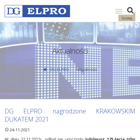
Pokaż
nawigację
Szukaj
Aktualności
DG ELPRO
Aktualności
DG ELPRO nagrodzone KRAKOWSKIM
DUKATEM 2021
24-11-2021
W dniu 22.11.2021r. odbył się uroczysty
Jubileusz 171-lecia Izby