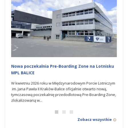
oarding Zone na Lotnisku
Budowa Stacji ST10BIS w Międzyn
Lotniczym im. Jana Pawła II Kraków
dzynarodowym Porcie Lotniczym
Dla Generalnego Wykonawcy firmy Most
ce oficjalnie otwarto nową,
który podpisał także umowę na budowę b
edodlotową Pre-Boarding Zone,
transformatorowej ST10BIS wraz z infrast
towarzyszącą zlokalizowanej na terenie...
Zobacz wszystkie