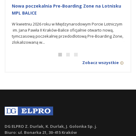
Nowa poczekalnia Pre-Boarding Zone na Lotnisku
Budo
MPL BALICE
Lotni
W kwietniu 2026 roku w Międzynarodowym Porcie Lotniczym
Dla G
im. Jana Pawła II Kraków-Balice oficjalnie otwarto nową,
który
tymczasową poczekalnię przedodlotową Pre-Boarding Zone,
transf
zlokalizowaną w...
towarz
Zobacz wszystkie
DG ELPRO Z. Durlak, K. Durlak, J. Golonka Sp. j.
Biuro: ul. Bonarka 21, 30-415 Kraków