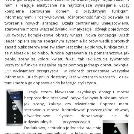
nami i reaguje elastycznie na najróżniejsze wymagania. Łączy
kompletne sterowanie domem z przydatnymi funkcjami
informacyjnymi i rozrywkowymi. Różnorodność funkcji pozwala na
tworzenie nowych aranżacji. Dzięki centralnemu umiejscowieniu
sterowania można włączać światło, klimatyzację i dźwięk pojedynczo
lub tworzyć kompleksowe obrazy wnętrz. Nowa koncepcja Busch
Jaeger opiera się na specjalnym systemie kolorów według prostych
zasad logiki: sterowanie światłem jest żółte jak słońce, funkcje żaluzji
są niebieskie jak niebo, funkcje ogrzewania są pomarańczowe jak
ciepło, sceny są koloru kwiatu fuksji, tak jak uczucie żywotności
Wszystkie funkcje osiągalne są za pomocą jednego obrotu pokrętła.
3,5” wyświetlacz przejrzyście i w kolorach przedstawia wszystkie
informacje. Busch-priOn dostępny jest w czterech wzorach i dzięki
temu można go dopasować do każdego stylu życia.
Dzięki trzem klawiszom szybkiego dostępu można
bezpośrednio sterować indywidualnymi funkcjami takimi
jak sceny, żaluzje czy oświetlenie. Poprzez menu
sterowania można kontrolować poszczególne obwody
oświetleniowe. System dopasowuje się do
indywidualnych przyzwyczajeń .
Dodatkowo, centralna jednostka staje się
prywatnym centrum komunikacji, w którym mamy