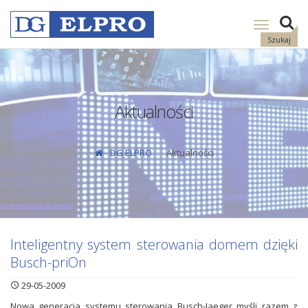
Pokaż
nawigację
Szukaj
Aktualności
DG ELPRO
Aktualności
Inteligentny system sterowania domem dzięki
Busch-priOn
29-05-2009
Nowa generacja systemu sterowania Busch-Jaeger myśli razem z