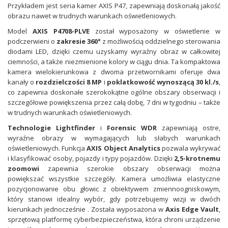
Przykładem jest seria kamer AXIS P47, zapewniają doskonałą jakość
obrazu nawet w trudnych warunkach oświetleniowych.
Model
AXIS P4708-PLVE
został wyposażony w oświetlenie w
podczerwieni o
zakresie 360°
z możliwością oddzielnego sterowania
diodami LED, dzięki czemu uzyskamy wyraźny obraz w całkowitej
ciemności, a także niezmienione kolory w ciągu dnia. Ta kompaktowa
kamera wielokierunkowa z dwoma przetwornikami oferuje dwa
kanały o
rozdzielczości 8 MP
i
poklatkowość wynoszącą 30 kl./s
,
co zapewnia doskonałe szerokokątne ogólne obszary obserwacji i
szczegółowe powiększenia przez całą dobę, 7 dni w tygodniu – także
w trudnych warunkach oświetleniowych.
Technologie Lightfinder
i
Forensic WDR
zapewniają ostre,
wyraźne obrazy w wymagających lub słabych warunkach
oświetleniowych. Funkcja
AXIS Object Analytics
pozwala wykrywać
i klasyfikować osoby, pojazdy i typy pojazdów. Dzięki
2,5-krotnemu
zoomowi
zapewnia szerokie obszary obserwacji można
powiększać wszystkie szczegóły. Kamera umożliwia elastyczne
pozycjonowanie obu głowic z obiektywem zmiennoogniskowym,
który stanowi idealny wybór, gdy potrzebujemy wizji w dwóch
kierunkach jednocześnie . Została wyposażona w
Axis Edge Vault
,
sprzętową platformę cyberbezpieczeństwa, która chroni urządzenie