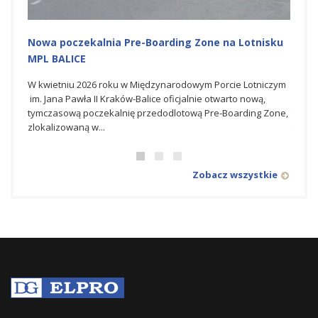
Nowa poczekalnia Pre-Boarding Zone na Lotnisku
Budo
MPL BALICE
Lotni
W kwietniu 2026 roku w Międzynarodowym Porcie Lotniczym
Dla G
im. Jana Pawła II Kraków-Balice oficjalnie otwarto nową,
który
tymczasową poczekalnię przedodlotową Pre-Boarding Zone,
transf
zlokalizowaną w...
towarz
Zobacz wszystkie