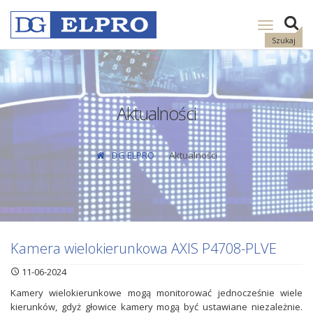
Pokaż
nawigację
Szukaj
Aktualności
DG ELPRO
Aktualności
Kamera wielokierunkowa AXIS P4708-PLVE
11-06-2024
Kamery wielokierunkowe mogą monitorować jednocześnie wiele
kierunków, gdyż głowice kamery mogą być ustawiane niezależnie.