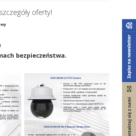
 szczegóły oferty!
owy
l
mach bezpieczeństwa.