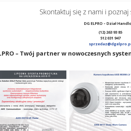
Skontaktuj się z nami i poznaj
DG ELPRO – Dział Handl
(12) 263 93 85
512 031 947
sprzedaz@dgelpro.p
LPRO – Twój partner w nowoczesnych syste