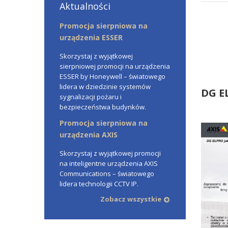
Aktualności
Promocja sierpniowa na
urządzenia ESSER
Skorzystaj z wyjątkowej
sierpniowej promocji na urządzenia
ESSER by Honeywell – światowego
lidera w dziedzinie systemów
DG E
sygnalizacji pożaru i
bezpieczeństwa budynków.
Promocja sierpniowa na
urządzenia AXIS
Skorzystaj z wyjątkowej promocji
na inteligentne urządzenia AXIS
Communications – światowego
lidera technologii CCTV IP.
Zobacz wszystkie