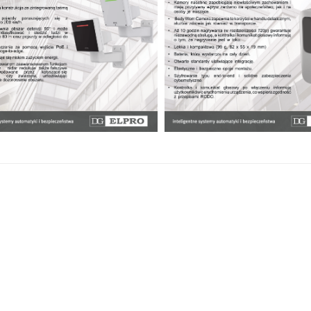
AL CARGO w
wym Porcie
Jana Pawła II
la firmy Mostostal
asza spółka DG
 kompleksową
mu automatyki BMS
dzoru wizyjnego
zedsięwzięcia...