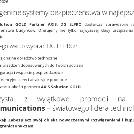
2026
ligentne systemy bezpieczeństwa w najleps
lution GOLD Partner AXIS
,
DG ELPRO
dostarcza sprawdzone roz
zeństwa budynków. Oferujemy nie tylko najwyższej klasy urządzeni
i.
ego warto wybrać DG ELPRO?
sjonalne doradztwo techniczne
r urządzeń dopasowanych do Twoich potrzeb
guracja i wsparcie posprzedażowe
rencyjne ceny i atrakcyjne promocje
ncja jakości partnera
AXIS Solution GOLD
rzystaj z wyjątkowej promocji na 
munications
– światowego lidera technol
kaj! Zabezpiecz swój obiekt nowoczesnymi rozwiązaniami i kup
graniczony czas!