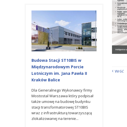
a Pre-
Budowa Stacji ST10BIS w
NOWY TERMIN
a Lotnisku MPL
Międzynarodowym Porcie
Międzynarodo
Wróć
Lotniczym im. Jana Pawła II
Lotniczym im. 
Kraków Balice
Kraków Balice
ku w
orcie Lotniczym
Dla Generalnego Wykonawcy firmy
W ostatnim roku d
raków-Balice
Mostostal Warszawa który podpisał
Warszawa S.A. n
 nową, tymczasową
także umowę na budowę budynku
ELPRO wykonała
dlotową Pre-
stacji transformatorowej ST10BIS
instalację syste
alizowaną w...
wraz z infrastrukturą towarzyszącą
oraz systemu na
zlokalizowanej na terenie...
CCTV w ramach Pr