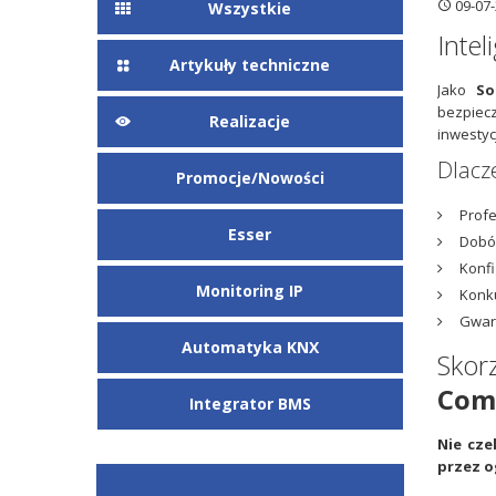
09-07-
Wszystkie
Inte
Artykuły techniczne
Jako
So
bezpiec
Realizacje
inwestycj
Dlacz
Promocje/Nowości
Profe
Esser
Dobó
Konfi
Monitoring IP
Konku
Gwara
Automatyka KNX
Sko
Com
Integrator BMS
Nie cze
przez o