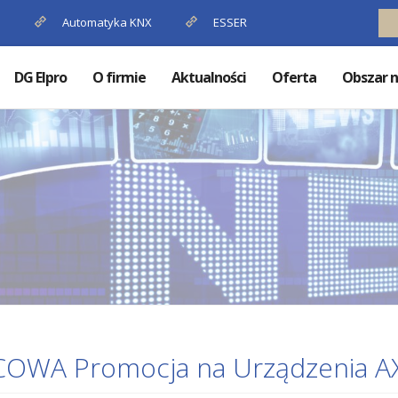
P
Automatyka KNX
ESSER
DG Elpro
O firmie
Aktualności
Oferta
Obszar n
COWA Promocja na Urządzenia A