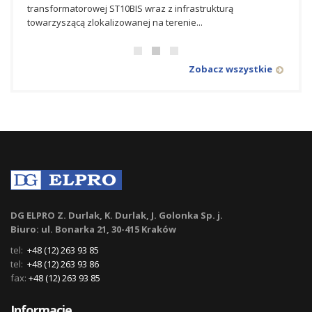
 Zone,
transformatorowej ST10BIS wraz z infrastrukturą
syste
towarzyszącą zlokalizowanej na terenie...
CCTV w
Zobacz wszystkie
DG ELPRO Z. Durlak, K. Durlak, J. Golonka Sp. j.
Biuro: ul. Bonarka 21, 30-415 Kraków
tel:
+48 (12) 263 93 85
tel:
+48 (12) 263 93 86
fax:
+48 (12) 263 93 85
Informacje