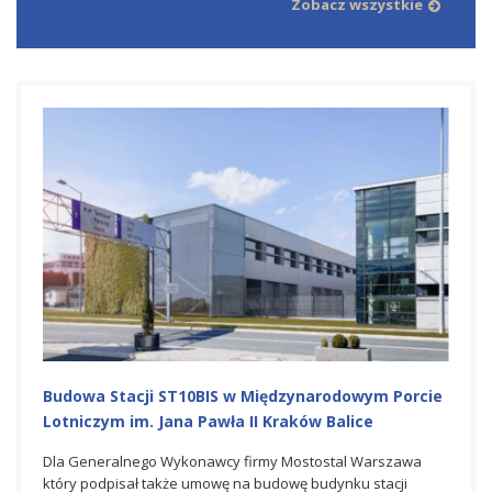
Zobacz wszystkie
isku
Budowa Stacji ST10BIS w Międzynarodowym Porcie
NOWY
Lotniczym im. Jana Pawła II Kraków Balice
Porci
iczym
Dla Generalnego Wykonawcy firmy Mostostal Warszawa
W osta
,
który podpisał także umowę na budowę budynku stacji
spółk