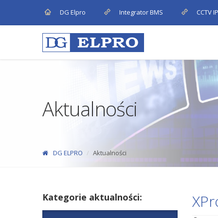
DG Elpro
Integrator BMS
CCTV I
Aktualności
DG ELPRO
Aktualności
Kategorie aktualności:
XPr