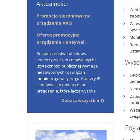
Aktualności
Centr
Promocja sierpniowa na
zapis
urządzenia AXIS
Zaawa
syste
Oferta promocyjna
Monit
urządzenia Honeywell
Rapor
ustaw
Bezpieczeństwo obiektów
komercyjnych, przemysłowych i
Wysok
użyteczności publicznej wymaga
niezawodnych rozwiązań
64-bi
monitoringu wizyjnego. Kamery IP
pieni
Honeywell to nowoczesne
Nieog
urządzenia, które łączą wysoką...
Zapis
Zobacz wszystkie
kontr
Wszec
związ
Poglą