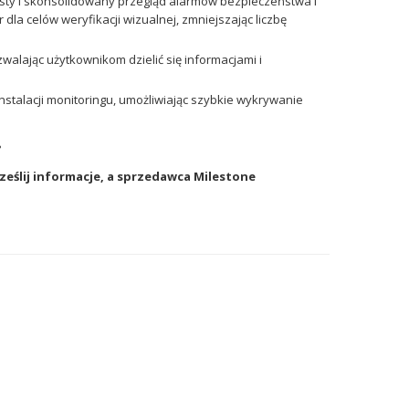
ty i skonsolidowany przegląd alarmów bezpieczeństwa i
a celów weryfikacji wizualnej, zmniejszając liczbę
walając użytkownikom dzielić się informacjami i
instalacji monitoringu, umożliwiając szybkie wykrywanie
?
Prześlij informacje, a sprzedawca Milestone