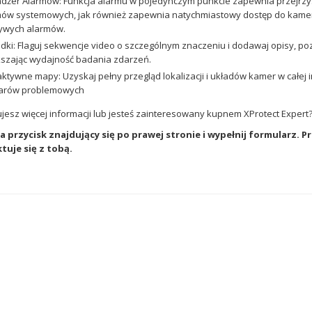
żer Alarmów: Funkcja alarmu w pojedynczym punkcie zapewnia przejrzys
ów systemowych, jak również zapewnia natychmiastowy dostęp do kamer dl
ywych alarmów.
dki: Flaguj sekwencje video o szczególnym znaczeniu i dodawaj opisy, poz
szając wydajność badania zdarzeń.
aktywne mapy: Uzyskaj pełny przegląd lokalizacji i układów kamer w całej 
arów problemowych
 ST10BIS w
NOWY TERMINAL CARGO w
jesz więcej informacji lub jesteś zainteresowany kupnem XProtect Expert
wym Porcie
Międzynarodowym Porcie
Jana Pawła II
Lotniczym im. Jana Pawła II
na przycisk znajdujący się po prawej stronie i wypełnij formularz. 
Kraków Balice
tuje się z tobą.
 Wykonawcy firmy
W ostatnim roku dla firmy Mostostal
wa który podpisał
Warszawa S.A. nasza spółka DG
 budowę budynku
ELPRO wykonała kompleksową
torowej ST10BIS
instalację systemu automatyki BMS
turą towarzyszącą
oraz systemu nadzoru wizyjnego
terenie...
CCTV w ramach Przedsięwzięcia...