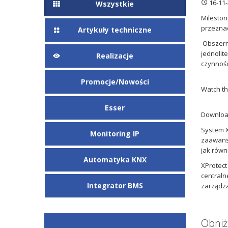
16-11-
Wszystkie
Mileston
przeznacz
Artykuły techniczne
Obszerny
jednolit
Realizacje
czynnośc
Promocje/Nowości
Watch th
Esser
Downloa
System X
Monitoring IP
zaawanso
jak równ
Automatyka KNX
XProtect
centraln
Integrator BMS
zarządza
Obniż