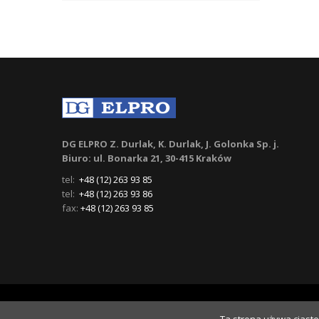
DG ELPRO Z. Durlak, K. Durlak, J. Golonka Sp. j.
Biuro: ul. Bonarka 21, 30-415 Kraków
tel:
+48 (12) 263 93 85
tel:
+48 (12) 263 93 86
fax:
+48 (12) 263 93 85
© 2026
DG ELPRO
. Wdrożenie
NSS.pl
.
Polityka Cookies
Polityka prywatności