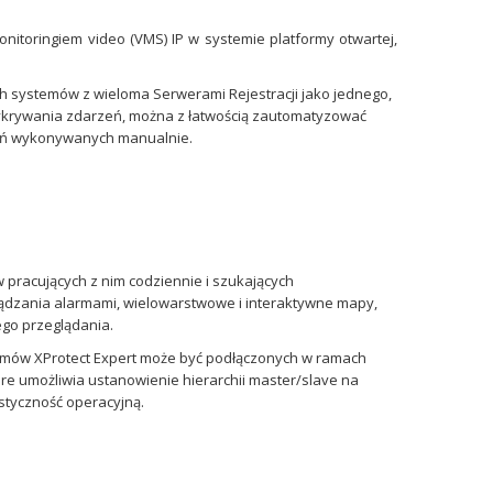
toringiem video (VMS) IP w systemie platformy otwartej,
h systemów z wieloma Serwerami Rejestracji jako jednego,
ykrywania zdarzeń, można z łatwością zautomatyzować
dań wykonywanych manualnie.
 pracujących z nim codziennie i szukających
ądzania alarmami, wielowarstwowe i interaktywne mapy,
ego przeglądania.
stemów XProtect Expert może być podłączonych w ramach
re umożliwia ustanowienie hierarchii master/slave na
styczność operacyjną.