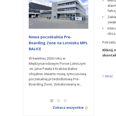
Menad
alarm
fałsz
Zakła
zwięk
Inter
obsz
Nowa poczekalnia Pre-
Budowa Stacji
Potrzebu
Boarding Zone na Lotnisku MPL
Międzynarodo
BALICE
Lotniczym im. 
Kliknij 
Kraków Balice
skontak
W kwietniu 2026 roku w
Międzynarodowym Porcie Lotniczym
Dla Generalnego
im. Jana Pawła II Kraków-Balice
Mostostal Warsza
oficjalnie otwarto nową, tymczasową
także umowę na
Wróć
poczekalnię przedodlotową Pre-
stacji transforma
Boarding Zone, zlokalizowaną w...
wraz z infrastruk
zlokalizowanej na 
Zobacz wszystkie