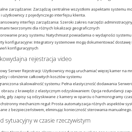
alne zarządzanie: Zarządzaj centralnie wszystkimi aspektami systemu mon
 i użytkownicy z pojedynczego interfejsu klienta.
nsowany interfejs zarządzania: Szeroki zakres narzędzi administracyjnyc
mami tworzonymi dla różnych lokalizacji geograficznych
orowanie pracy systemu: Natychmiast powiadamia o wydajności systemu 
ty konfiguracyjne: Integratory systemowe mogą dokumentować dostawę sy
ień konfiguracyjnych
owydajna rejestracja video
towy Serwer Rejestracji: Użytkownicy mogą uruchamiać więcej kamer na mn
ędzy i obniżenie całkowitych kosztów systemu
raniczona skalowalność systemu: Pełna elastyczność dodawania Serwerów
 obrazu z krawędzi z elastycznym odzyskiwaniem: Opcja redundancji zape
olę, gdy zapisy są odzyskiwane z kamery w oparciu o harmonogramy czas
hstronny mechanizm reguł: Prosta automatyzacja różnych aspektów systemu
ane z bezpieczeństwem, eliminując konieczność sterowania manualnego.
d sytuacyjny w czasie rzeczywistym