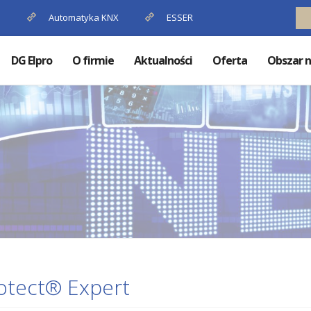
P
Automatyka KNX
ESSER
DG Elpro
O firmie
Aktualności
Oferta
Obszar n
otect® Expert