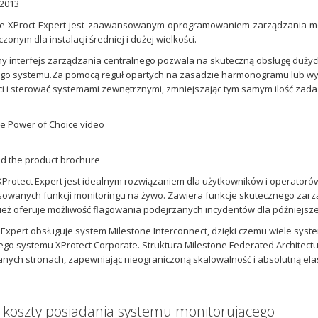
2013
e XProct Expert jest zaawansowanym oprogramowaniem zarządzania moni
onym dla instalacji średniej i dużej wielkości.
 interfejs zarządzania centralnego pozwala na skuteczną obsługę dużyc
ego systemu.Za pomocą reguł opartych na zasadzie harmonogramu lub w
i i sterować systemami zewnętrznymi, zmniejszając tym samym ilość za
e Power of Choice video
d the product brochure
Protect Expert jest idealnym rozwiązaniem dla użytkowników i operatorów
wanych funkcji monitoringu na żywo. Zawiera funkcje skutecznego zarz
ież oferuje możliwość flagowania podejrzanych incydentów dla późniejsz
 Expert obsługuje system Milestone Interconnect, dzięki czemu wiele sy
ego systemu XProtect Corporate. Struktura Milestone Federated Architectu
nych stronach, zapewniając nieograniczoną skalowalność i absolutną ela
 koszty posiadania systemu monitorującego