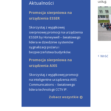
usług.
Aktualności
Promocja sierpniowa na
urządzenia ESSER
Skorzystaj z wyjątkowej
sierpniowej promocji na urządzenia
ESSER by Honeywell – światowego
lidera w dziedzinie systemów
sygnalizacji pożaru i
bezpieczeństwa budynków.
Wróć
Promocja sierpniowa na
urządzenia AXIS
Skorzystaj z wyjątkowej promocji
na inteligentne urządzenia AXIS
Communications – światowego
lidera technologii CCTV IP.
Zobacz wszystkie