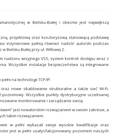
manistycznej w Bielsku-Białej i obecnie jest największą
zną, projektową oraz kosztorysową stanowiącą podstawę
 inżynierowie pełnią również nadzór autorski podczas
 Bielsku Białej przy ul. Willowej 2.
em nadzoru wizyjnego VSS, system kontroli dostępu wraz z
ia. Wszystkie instalacje bezpieczeństwa są integrowane
ełni na technologii TCP/IP.
raz nowe okablowanie strukturalne a także sieć Wi-Fi.
2-poziomowy. Wszystkie punkty dystrybucyjne uczelnianej
nsowane monitorowanie i zarządzanie siecią.
wem” jest nowatorskim rozwiązaniem w swoim zakresie, a
cych takim rozwiązaniem.
rowie w pełni wykazali swoje wysokie kwalifikacje oraz
estor jest w pełni usatysfakcjonowany poziomem naszych