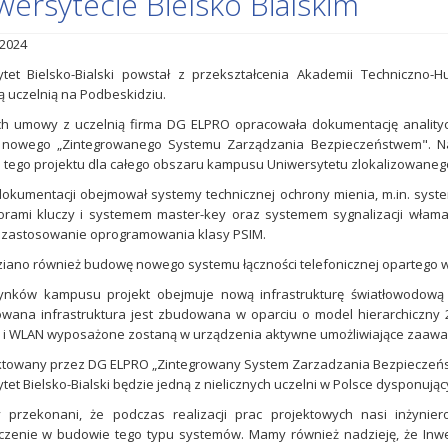
wersytecie Bielsko Bialskim
2024
tet Bielsko-Bialski powstał z przekształcenia Akademii Techniczno-Hu
ą uczelnią na Podbeskidziu.
h umowy z uczelnią firma DG ELPRO opracowała dokumentację analityc
nowego „Zintegrowanego Systemu Zarządzania Bezpieczeństwem". Nasi
ji tego projektu dla całego obszaru kampusu Uniwersytetu zlokalizowanego w
okumentacji obejmował systemy technicznej ochrony mienia, m.in. syst
rami kluczy i systemem master-key oraz systemem sygnalizacji właman
 zastosowanie oprogramowania klasy PSIM.
iano również budowę nowego systemu łączności telefonicznej opartego w p
ynków kampusu projekt obejmuje nową infrastrukturę światłowodową o
wana infrastruktura jest zbudowana w oparciu o model hierarchiczny 
N i WLAN wyposażone zostaną w urządzenia aktywne umożliwiające zaawa
towany przez DG ELPRO „Zintegrowany System Zarzadzania Bezpieczeńst
tet Bielsko-Bialski będzie jedną z nielicznych uczelni w Polsce dysponują
y przekonani, że podczas realizacji prac projektowych nasi inżynie
czenie w budowie tego typu systemów. Mamy również nadzieję, że Inw