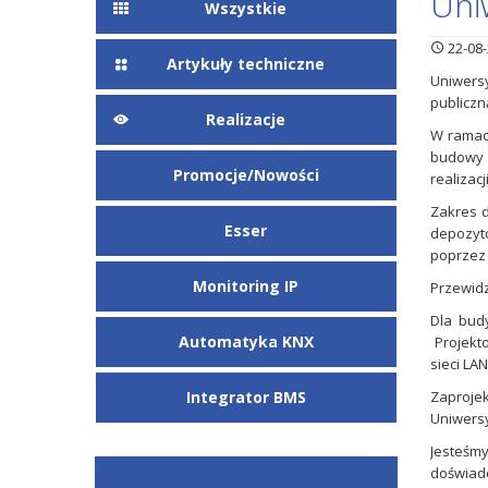
Uni
Wszystkie
22-08-
Artykuły techniczne
Uniwersy
publiczn
Realizacje
W ramac
budowy 
Promocje/Nowości
realizac
Zakres d
Esser
depozyto
poprzez
Monitoring IP
Przewidz
Dla bud
Automatyka KNX
Projekto
sieci LA
Integrator BMS
Zaprojek
Uniwersy
Jesteśm
doświad