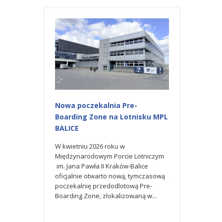
Nowa poczekalnia Pre-
Budowa Stacji ST10BIS w
Boarding Zone na Lotnisku MPL
Międzynarodowym Porcie
BALICE
Lotniczym im. Jana Pawła II
Kraków Balice
W kwietniu 2026 roku w
Międzynarodowym Porcie Lotniczym
Dla Generalnego Wykonawcy fir
im. Jana Pawła II Kraków-Balice
Mostostal Warszawa który podpi
oficjalnie otwarto nową, tymczasową
także umowę na budowę budynk
poczekalnię przedodlotową Pre-
stacji transformatorowej ST10BIS
Boarding Zone, zlokalizowaną w...
wraz z infrastrukturą towarzyszą
zlokalizowanej na terenie...