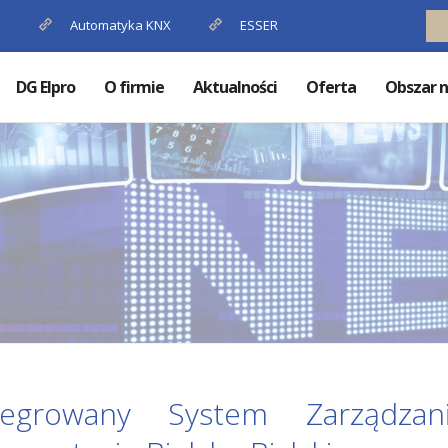
P
Automatyka KNX
ESSER
DG Elpro
O firmie
Aktualności
Oferta
Obszar n
tegrowany System Zarządza