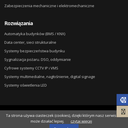
Zabezpieczenia mechaniczne i elektromechaniczne
Rozwiązania
Automatyka budynków (BMS / KNX)
Data center, sieci strukturalne
Systemy bezpieczeństwa budynku
Sygnalizacja pożaru. DSO, oddymianie
Cyfrowe systemy CCTV IP i VMS
Systemy multimedialne, nagłośnienie, digital signage
Systemy oświetlenia LED
© 2026
DG ELPRO
. Wdrożenie
Ta strona używa ciasteczek (cookies), dzięki którym nasz serwis
NSS.pl
.
może działać lepiej.
czytaj więcej
Polityka Cookies