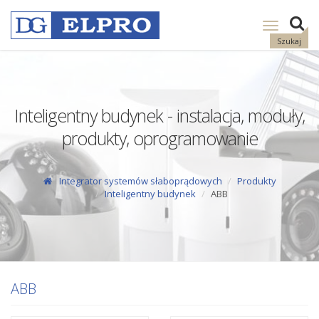
Pokaż
nawigację
Szukaj
Inteligentny budynek - instalacja, moduły,
produkty, oprogramowanie
Integrator systemów słaboprądowych
Produkty
Inteligentny budynek
ABB
ABB