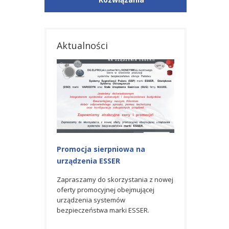
Aktualności
Promocja sierpniowa na
Promocja na u
urządzenia ESSER
Zapraszamy do s
czerwcowej ofert
Zapraszamy do skorzystania z nowej
obejmującej urz
oferty promocyjnej obejmującej
bezpieczeństwa 
urządzenia systemów
bezpieczeństwa marki ESSER.