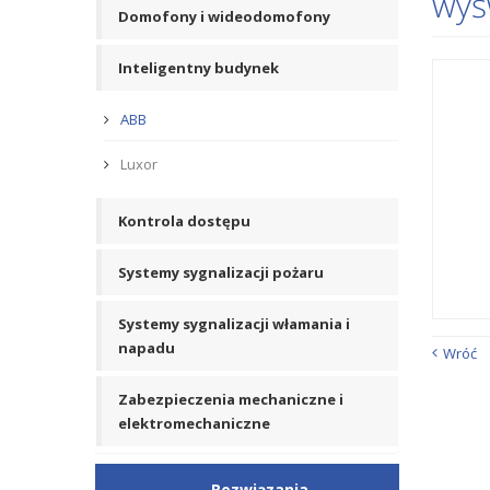
wyś
Domofony i wideodomofony
Inteligentny budynek
ABB
Luxor
Kontrola dostępu
Systemy sygnalizacji pożaru
Systemy sygnalizacji włamania i
napadu
Wróć
Zabezpieczenia mechaniczne i
elektromechaniczne
Rozwiązania