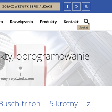
ZOBACZ WSZYSTKIE SPECJALIZACJE
ta
Rozwiązania
Produkty
Kontakt
Szukaj
dukty, oprogramowanie
krotny z wyświetlaczem
sch-triton 5-krotny z