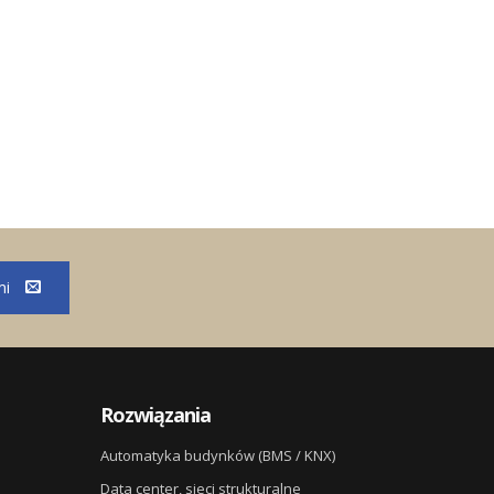
mi
Rozwiązania
Automatyka budynków (BMS / KNX)
Data center, sieci strukturalne