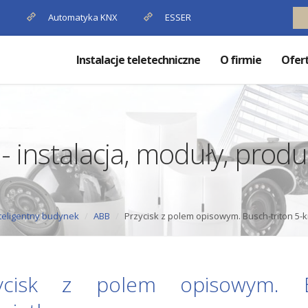
P
Automatyka KNX
ESSER
Instalacje teletechniczne
O firmie
Ofer
 - instalacja, moduły, pro
teligentny budynek
ABB
Przycisk z polem opisowym. Busch-triton 5-
ycisk z polem opisowym. Bu