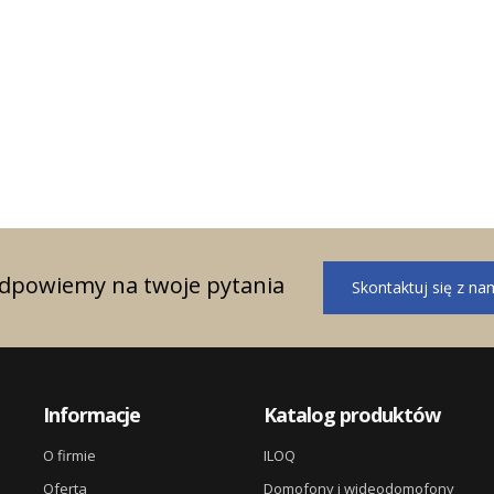
w uznaniu za osiągnięte w roku 2023
doskonałe wyniki sprzedażowe w
zakresie...
odpowiemy na twoje pytania
Skontaktuj się z na
Informacje
Katalog produktów
O firmie
ILOQ
Oferta
Domofony i wideodomofony