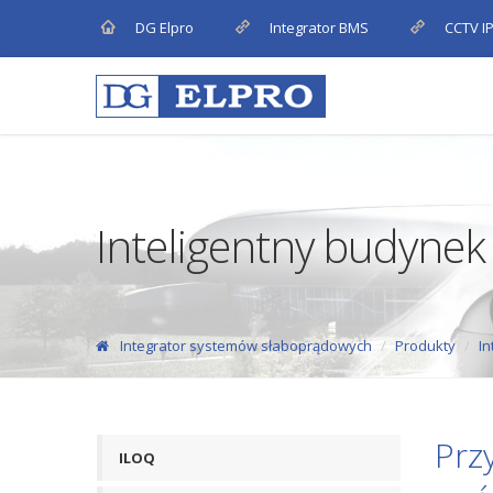
DG Elpro
Integrator BMS
CCTV I
Inteligentny budynek
Integrator systemów słaboprądowych
Produkty
In
Prz
ILOQ