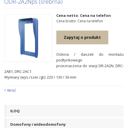
ODR-2A2Nps (srebrna)
Cena netto: Cena na telefon
Cena brutto: Cena na telefon
Zapytaj o produkt
Osłona / daszek do montażu
podtynkowego
przeznaczona do stacji DR-2A2N, DRC-
2AB1, DRC-2AC1
Wymiary (wys./szer./gł.): 220 / 130 / 36 mm
Wróć
ILOQ
Domofony i wideodomofony