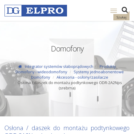
Pokaż
nawigację
Szukaj
Domofony
Integrator systemów słaboprądowych
Produkty
Domofony i wideodomofony
Systemy jednoabonentowe
Domofony
Akcesoria - osłony/zasilacze
Osłona / daszek do montażu podtynkowego ODR-2A2Nps
(srebrna)
Osłona / daszek do montażu podtynkowego