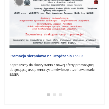
Promocja na urządzenia ESSER
Nagr
Hone
nej
Zapraszamy do skorzystania z czerwcowej oferty
rki
promocyjnej obejmującej urządzenia systemów
Spółka
bezpieczeństwa marki ESSER.
świato
bezpie
doskon