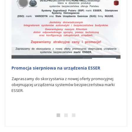
Promocja na urządzenia ESSER
Nag
Hon
jnej
Zapraszamy do skorzystania z czerwcowej oferty
arki
promocyjnej obejmującej urządzenia systemów
Spółk
bezpieczeństwa marki ESSER.
świat
bezpi
dosko