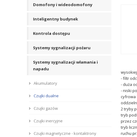
Domofony i wideodomofony
Inteligentny budynek
Kontrola dostępu
Systemy sygnalizacji pożaru
Systemy sygnalizacji włamania i
napadu
wysokiej
- filtr o
Akumulatory
- duża o
- niski 
Czujki dualne
cyfrowa f
oddzieln
Czujki gazów
2 tryby 
tryb pod
Czujki inercyjne
przez cz
tryb lic
Czujki magnetyczne - kontaktrony
ruchu pr