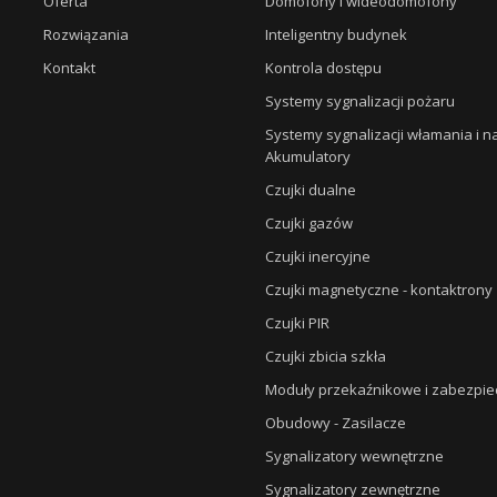
Oferta
Domofony i wideodomofony
Rozwiązania
Inteligentny budynek
Kontakt
Kontrola dostępu
Systemy sygnalizacji pożaru
Systemy sygnalizacji włamania i 
Akumulatory
Czujki dualne
Czujki gazów
Czujki inercyjne
Czujki magnetyczne - kontaktrony
Czujki PIR
Czujki zbicia szkła
Moduły przekaźnikowe i zabezpie
Obudowy - Zasilacze
Sygnalizatory wewnętrzne
Sygnalizatory zewnętrzne