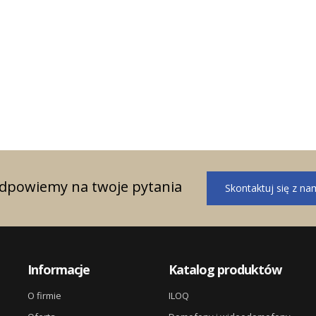
ągnięte w roku 2023
i sprzedażowe w
odpowiemy na twoje pytania
Skontaktuj się z na
Informacje
Katalog produktów
O firmie
ILOQ