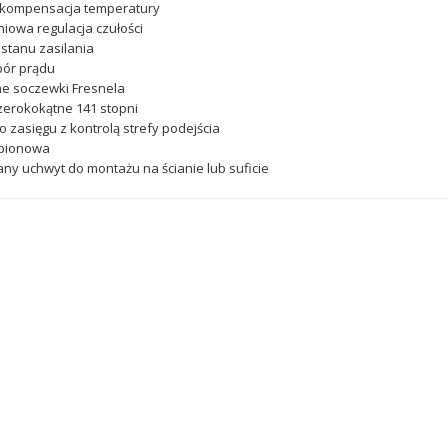
 kompensacja temperatury
niowa regulacja czułości
 stanu zasilania
bór prądu
e soczewki Fresnela
zerokokątne 141 stopni
o zasięgu z kontrolą strefy podejścia
 pionowa
ny uchwyt do montażu na ścianie lub suficie