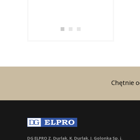
w uznaniu za osi
doskonałe wynik
zakresie...
Chętnie 
DG ELPRO Z. Durlak, K. Durlak, J. Golonka Sp. j.