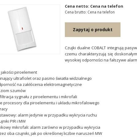
Cena netto: Cena na telefon
Cena brutto: Cena na telefon
Zapytaj o produkt
Czujki dualne COBALT integrują pasyw
czemu charakteryzują się doskonałymi
wysokiej odporności na fałszywe alarm
 jakości piroelement
dcinający ultrafiolet oraz pasmo światła widzialnego
dporność na zakłócenia elektromagnetyczne
poziom szumów
iltracja sygnału z piroelementu i mikrofali
e procesory dla piroelementu i układu mikrofalowego
pracy
stawowy: alarm jedynie w przypadku wykrycia ruchu
ujniki PIR i MW
znikowy mikrofali: alarm zarówno w przypadku wykrycia
zez oba czujniki, jak po określonej liczbie naruszeń MW