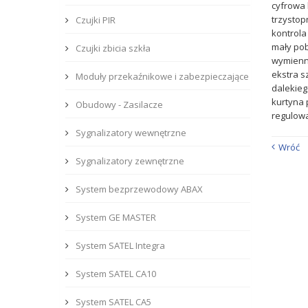
cyfrowa
trzystop
Czujki PIR
kontrola
mały po
Czujki zbicia szkła
wymienn
ekstra s
Moduły przekaźnikowe i zabezpieczające
dalekieg
kurtyna
Obudowy - Zasilacze
regulowa
Sygnalizatory wewnętrzne
Wróć
Sygnalizatory zewnętrzne
System bezprzewodowy ABAX
System GE MASTER
System SATEL Integra
System SATEL CA10
System SATEL CA5