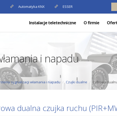
P
Automatyka KNX
ESSER
Instalacje teletechniczne
O firmie
Ofer
 włamania i napadu
stemy sygnalizacji włamania i napadu
Czujki dualne
Cyfrowa dualn
rowa dualna czujka ruchu (PIR+