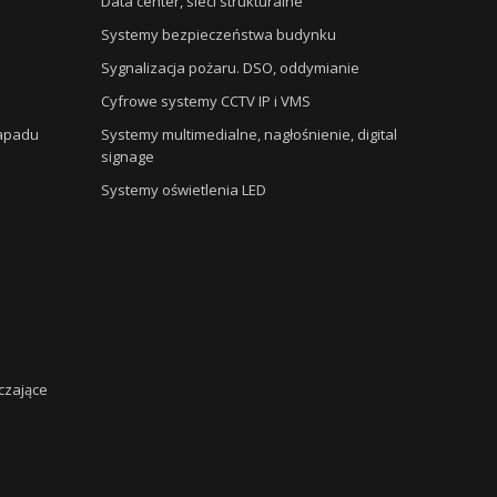
Data center, sieci strukturalne
Systemy bezpieczeństwa budynku
Sygnalizacja pożaru. DSO, oddymianie
Cyfrowe systemy CCTV IP i VMS
napadu
Systemy multimedialne, nagłośnienie, digital
signage
Systemy oświetlenia LED
czające