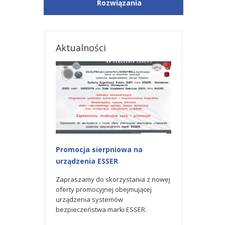
Rozwiązania
Aktualności
iowa na
Promocja na urządzenia ESSER
Nagroda GOLD
R
AWARD 2023 od
Zapraszamy do skorzystania z
Honeywell
czerwcowej oferty promocyjnej
rzystania z nowej
obejmującej urządzenia systemów
 obejmującej
Spółka DG ELPRO 
bezpieczeństwa marki ESSER.
mów
partner firmy H
rki ESSER.
światowego lider
produkcji syste