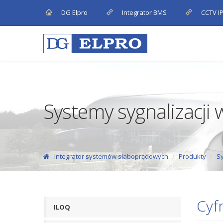
DG Elpro
Integrator BMS
CCTV I
Systemy sygnalizacji
Integrator systemów słaboprądowych
Produkty
Sy
Cyf
ILOQ