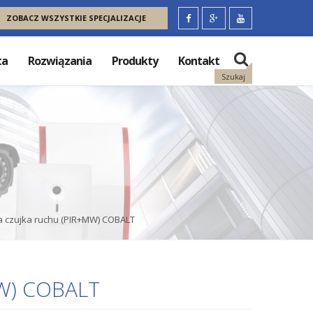
ZOBACZ WSZYSTKIE SPECJALIZACJE
ta
Rozwiązania
Produkty
Kontakt
Szukaj
a czujka ruchu (PIR+MW) COBALT
MW) COBALT