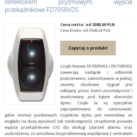
reflektorem pryzmowym, wyjścia
przekaźnikowe FD705RVDS
Cena netto: od 2088.00
PLN
Cena brutto: od 2568.24
PLN
Zapytaj o produkt
Czujki liniowe FD705RVDS i FD710RVDS
zawierają nadajnik i odbiornik
podczerwieni, zamontowane w jednej,
zwartej obudowie. Sygnał jest
odbijany przez lustro pryzmatyczne i
analizowany pod kątem obecności
dymu. Czujki te są specjalnie
zaprojektowane do zastosowań,
gdzie montaż punktowych czujników dymu jest niemożliwy ze
względu na dużą wysokość lub niedostępność. Urządzenie posiada
wyjścia przekaźnikowe C/O dla obsługi zdarzeń alarmu oraz
uszkodzenia, co umożliwia bezproblemową współpracę z centralami