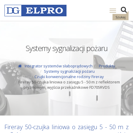
Pokaż
nawigację
Szukaj
Systemy sygnalizacji pożaru
Integrator systemów słaboprądowych
Produkty
Systemy sygnalizacji pożaru
Czujki konwencjonalne rodziny Fireray
Fireray 50-czujka liniowa o zasięgu 5 - 50 m z reflektorem
pryzmowym, wyjścia przekaźnikowe FD705RVDS
Fireray 50-czujka liniowa o zasięgu 5 - 50 m z