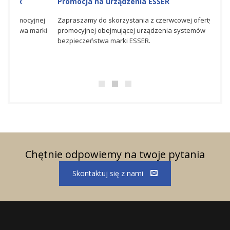
Promocja na urządzenia ESSER
Nagr
Hone
nej
Zapraszamy do skorzystania z czerwcowej oferty
rki
promocyjnej obejmującej urządzenia systemów
Spółka
bezpieczeństwa marki ESSER.
świato
bezpie
doskon
Chętnie odpowiemy na twoje pytania
Skontaktuj się z nami