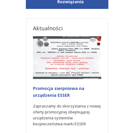
Rozwiązania
Aktualności
iowa na
Promocja na urządzenia ESSER
Nagroda GOLD
R
AWARD 2023 od
Zapraszamy do skorzystania z
Honeywell
czerwcowej oferty promocyjnej
rzystania z nowej
obejmującej urządzenia systemów
 obejmującej
Spółka DG ELPRO 
bezpieczeństwa marki ESSER.
mów
partner firmy H
rki ESSER.
światowego lider
produkcji syste