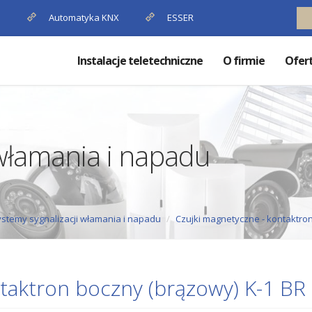
P
Automatyka KNX
ESSER
Instalacje teletechniczne
O firmie
Ofer
 włamania i napadu
stemy sygnalizacji włamania i napadu
Czujki magnetyczne - kontaktro
taktron boczny (brązowy) K-1 BR