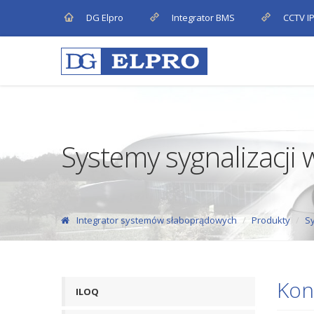
DG Elpro
Integrator BMS
CCTV I
Systemy sygnalizacji
Integrator systemów słaboprądowych
Produkty
Sy
Kon
ILOQ