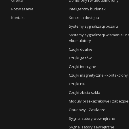
Oferta
Domofony i wideodomofony
Rozwiązania
Inteligentny budynek
Kontakt
Kontrola dostępu
Systemy sygnalizacji pożaru
Systemy sygnalizacji włamania i 
Akumulatory
Czujki dualne
Czujki gazów
Czujki inercyjne
Czujki magnetyczne - kontaktrony
Czujki PIR
Czujki zbicia szkła
Moduły przekaźnikowe i zabezpie
Obudowy - Zasilacze
Sygnalizatory wewnętrzne
Sygnalizatory zewnętrzne