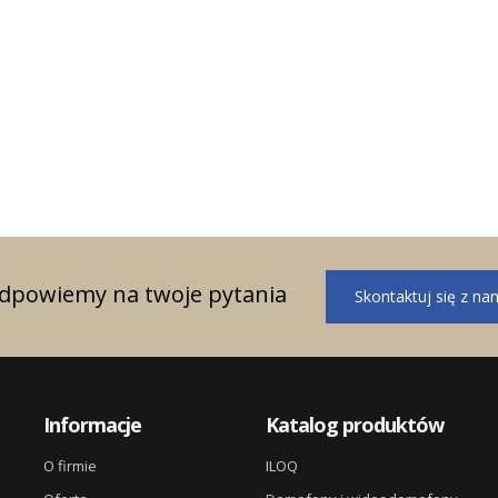
ągnięte w roku 2023
i sprzedażowe w
odpowiemy na twoje pytania
Skontaktuj się z na
Informacje
Katalog produktów
O firmie
ILOQ