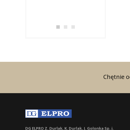
w uznaniu za osi
doskonałe wynik
zakresie...
Chętnie 
DG ELPRO Z. Durlak, K. Durlak, J. Golonka Sp. j.