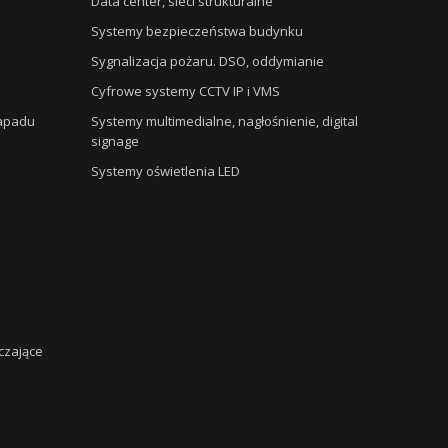
Data center, sieci strukturalne
Systemy bezpieczeństwa budynku
Sygnalizacja pożaru. DSO, oddymianie
Cyfrowe systemy CCTV IP i VMS
napadu
Systemy multimedialne, nagłośnienie, digital
signage
Systemy oświetlenia LED
czające