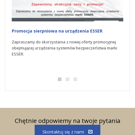
Promocja na urządzenia ESSER
Nagr
Hone
nej
Zapraszamy do skorzystania z czerwcowej oferty
arki
promocyjnej obejmującej urządzenia systemów
Spółk
bezpieczeństwa marki ESSER.
świat
bezpi
dosko
Chętnie odpowiemy na twoje pytania
Skontaktuj się z nami