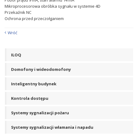
Pobór prądu 9 mA, stan alarmu 14 mA
Mikroprocesorowa obróbka sygnału w systemie 4D
Przekaźnik NC
Ochrona przed przeczołganiem
Wróć
ILOQ
Domofony i wideodomofony
Inteligentny budynek
Kontrola dostępu
Systemy sygnalizacji pożaru
Systemy sygnalizacji włamania i napadu