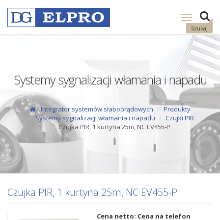
Pokaż
nawigację
Szukaj
Systemy sygnalizacji włamania i napadu
Integrator systemów słaboprądowych
Produkty
Systemy sygnalizacji włamania i napadu
Czujki PIR
Czujka PIR, 1 kurtyna 25m, NC EV455-P
Czujka PIR, 1 kurtyna 25m, NC EV455-P
Cena netto: Cena na telefon