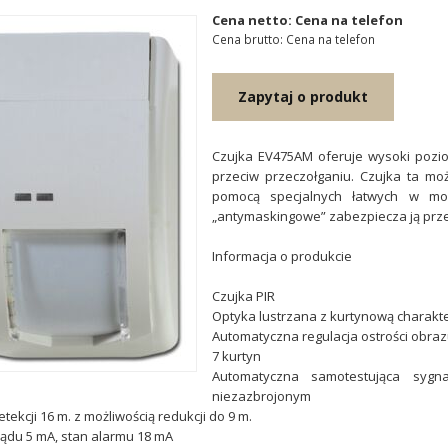
Cena netto: Cena na telefon
Cena brutto: Cena na telefon
Zapytaj o produkt
Czujka EV475AM oferuje wysoki poziom
przeciw przeczołganiu. Czujka ta m
pomocą specjalnych łatwych w mon
„antymaskingowe” zabezpiecza ją prze
Informacja o produkcie
Czujka PIR
Optyka lustrzana z kurtynową charakt
Automatyczna regulacja ostrości obra
7 kurtyn
Automatyczna samotestująca sygn
niezazbrojonym
tekcji 16 m. z możliwością redukcji do 9 m.
ądu 5 mA, stan alarmu 18 mA