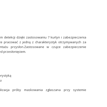
 detekcji dzięki zastosowaniu 7 kurtyn i zabezpieczenia
oże pracować z jedną z charakterystyk otrzymywanych za
tażu przysłon.Zastosowane w czujce zabezpieczenie
d przesłonięciem.
erystyką
zu
alizacja próby maskowania zgłaszana przy systemie