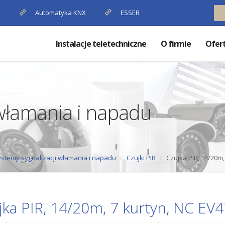
P
Automatyka KNX
ESSER
Instalacje teletechniczne
O firmie
Ofer
 włamania i napadu
stemy sygnalizacji włamania i napadu
Czujki PIR
Czujka PIR, 14/20m
jka PIR, 14/20m, 7 kurtyn, NC E