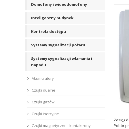
Domofony i wideodomofony
Inteligentny budynek
Kontrola dostępu
Systemy sygnalizacji pożaru
Systemy sygnalizacji włamania i
napadu
Akumulatory
Czujki dualne
Czujki gazów
Czujki inercyjne
Zasięg de
Czujki magnetyczne - kontaktrony
Pobór pr