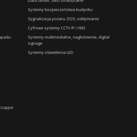
Data center, sieci strukturalne
Systemy bezpieczeństwa budynku
Sygnalizacja pożaru. DSO, oddymianie
Cyfrowe systemy CCTV IP i VMS
napadu
Systemy multimedialne, nagłośnienie, digital
signage
Systemy oświetlenia LED
czające