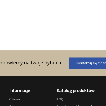
ągnięte w roku 2023
i sprzedażowe w
odpowiemy na twoje pytania
Skontaktuj się z na
Informacje
Katalog produktów
O firmie
ILOQ