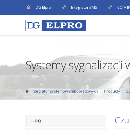
DG Elpro
Integrator BMS
CCTV I
Systemy sygnalizacji
Integrator systemów słaboprądowych
Produkty
Sy
Czu
ILOQ