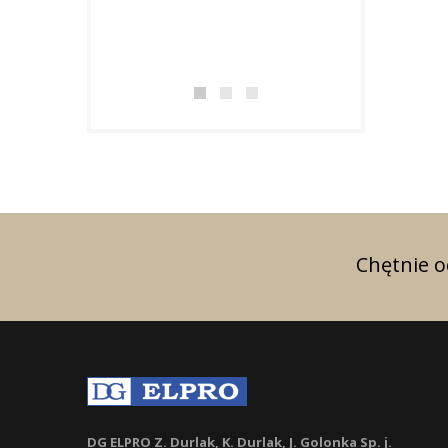
w uznaniu za osi
doskonałe wynik
zakresie...
Chętnie 
DG ELPRO Z. Durlak, K. Durlak, J. Golonka Sp. j.