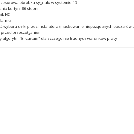
ocesorowa obróbka sygnału w systemie 4D
enia kurtyn- 86 stopni
nik NC
alarmu
ć wyboru ch-ki przez instalatora (maskowanie niepożądanych obszarów de
 przed przeczołganiem
y algorytm "Bi-curtain" dla szczególnie trudnych warunków pracy