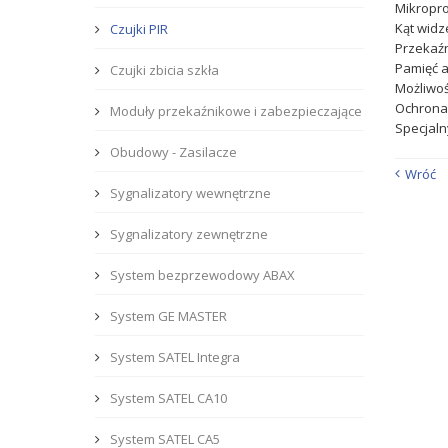
Mikropr
Kąt widz
Czujki PIR
Przekaź
Pamięć 
Czujki zbicia szkła
Możliwoś
Ochrona
Moduły przekaźnikowe i zabezpieczające
Specjaln
Obudowy - Zasilacze
Wróć
Sygnalizatory wewnętrzne
Sygnalizatory zewnętrzne
System bezprzewodowy ABAX
System GE MASTER
System SATEL Integra
System SATEL CA10
System SATEL CA5