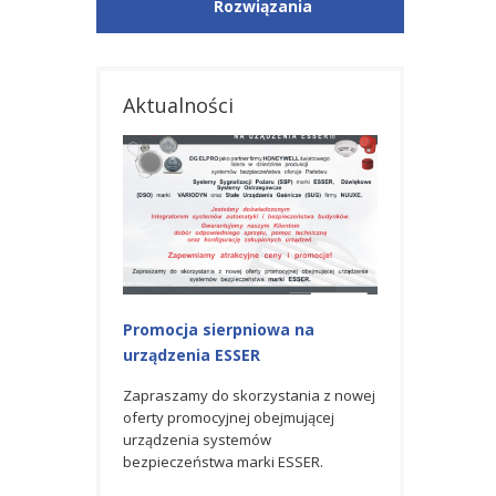
Rozwiązania
Aktualności
iowa na
Promocja na urządzenia ESSER
Nagroda GOLD
R
AWARD 2023 od
Zapraszamy do skorzystania z
Honeywell
czerwcowej oferty promocyjnej
rzystania z nowej
obejmującej urządzenia systemów
 obejmującej
Spółka DG ELPRO 
bezpieczeństwa marki ESSER.
mów
partner firmy H
rki ESSER.
światowego lider
produkcji syste