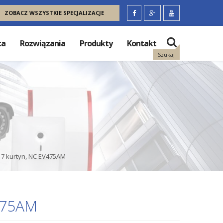
ZOBACZ WSZYSTKIE SPECJALIZACJE
ta
Rozwiązania
Produkty
Kontakt
Szukaj
, 7 kurtyn, NC EV475AM
V475AM