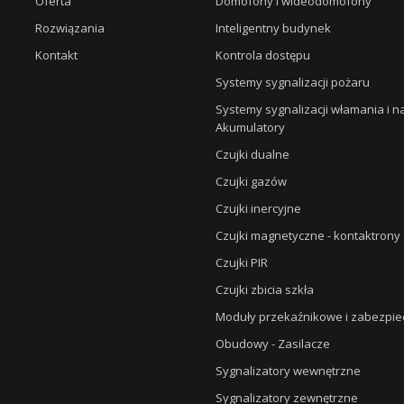
Oferta
Domofony i wideodomofony
Rozwiązania
Inteligentny budynek
Kontakt
Kontrola dostępu
Systemy sygnalizacji pożaru
Systemy sygnalizacji włamania i 
Akumulatory
Czujki dualne
Czujki gazów
Czujki inercyjne
Czujki magnetyczne - kontaktrony
Czujki PIR
Czujki zbicia szkła
Moduły przekaźnikowe i zabezpie
Obudowy - Zasilacze
Sygnalizatory wewnętrzne
Sygnalizatory zewnętrzne