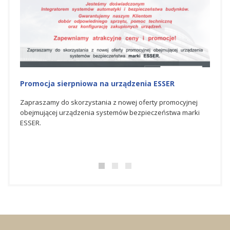
Promocja na urządzenia ESSER
Nagr
Hone
nej
Zapraszamy do skorzystania z czerwcowej oferty
rki
promocyjnej obejmującej urządzenia systemów
Spółka
bezpieczeństwa marki ESSER.
świato
bezpie
doskon