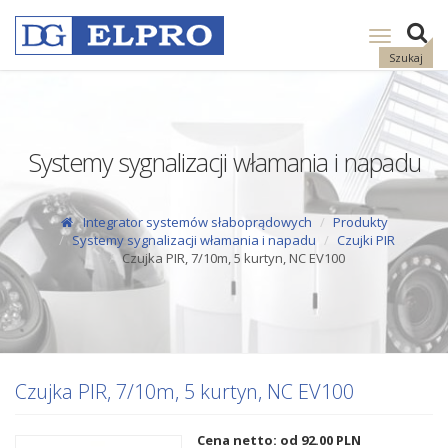
Pokaż
nawigację
Szukaj
Systemy sygnalizacji włamania i napadu
Integrator systemów słaboprądowych
Produkty
Systemy sygnalizacji włamania i napadu
Czujki PIR
Czujka PIR, 7/10m, 5 kurtyn, NC EV100
Czujka PIR, 7/10m, 5 kurtyn, NC EV100
Cena netto: od 92.00
PLN