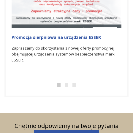
Promocja sierpniowa na urządzenia ESSER
Promo
Zapraszamy do skorzystania z nowej oferty promocyjnej
Zapra
obejmującej urządzenia systemów bezpieczeństwa marki
promo
ESSER.
bezpi
Chętnie odpowiemy na twoje pytania