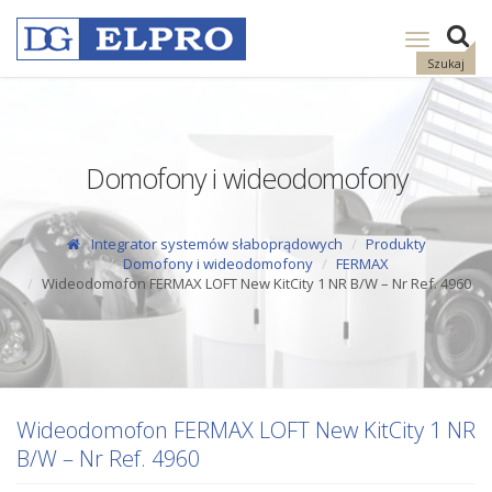
Pokaż
nawigację
Szukaj
Domofony i wideodomofony
Integrator systemów słaboprądowych
Produkty
Domofony i wideodomofony
FERMAX
Wideodomofon FERMAX LOFT New KitCity 1 NR B/W – Nr Ref. 4960
Wideodomofon FERMAX LOFT New KitCity 1 NR
B/W – Nr Ref. 4960