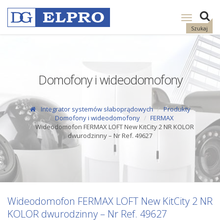
Pokaż
nawigację
Szukaj
Domofony i wideodomofony
Integrator systemów słaboprądowych
Produkty
Domofony i wideodomofony
FERMAX
Wideodomofon FERMAX LOFT New KitCity 2 NR KOLOR
dwurodzinny – Nr Ref. 49627
Wideodomofon FERMAX LOFT New KitCity 2 NR
KOLOR dwurodzinny – Nr Ref. 49627