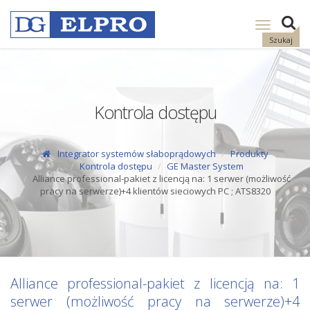
Pokaż
nawigację
Szukaj
Kontrola dostępu
Integrator systemów słaboprądowych
Produkty
Kontrola dostępu
GE Master System
Alliance professional-pakiet z licencją na: 1 serwer (możliwość
pracy na serwerze)+4 klientów sieciowych PC ; ATS8320
Alliance professional-pakiet z licencją na: 1
serwer (możliwość pracy na serwerze)+4