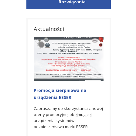
Rozwiązania
Aktualności
iowa na
Promocja na urządzenia ESSER
Nagroda GOLD
R
AWARD 2023 od
Zapraszamy do skorzystania z
Honeywell
czerwcowej oferty promocyjnej
rzystania z nowej
obejmującej urządzenia systemów
 obejmującej
Spółka DG ELPRO 
bezpieczeństwa marki ESSER.
mów
partner firmy H
rki ESSER.
światowego lider
produkcji syste