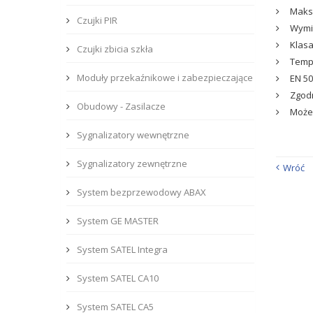
Maksy
Czujki PIR
Wymia
Klasa
Czujki zbicia szkła
Tempe
Moduły przekaźnikowe i zabezpieczające
EN 50
Zgodn
Obudowy - Zasilacze
Może 
Sygnalizatory wewnętrzne
Sygnalizatory zewnętrzne
Wróć
System bezprzewodowy ABAX
System GE MASTER
System SATEL Integra
System SATEL CA10
System SATEL CA5