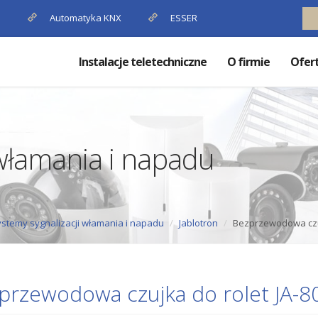
P
Automatyka KNX
ESSER
Instalacje teletechniczne
O firmie
Ofer
 włamania i napadu
stemy sygnalizacji włamania i napadu
Jablotron
Bezprzewodowa czuj
przewodowa czujka do rolet JA-8