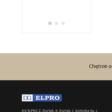
w uznaniu za osi
doskonałe wynik
zakresie...
Chętnie 
DG ELPRO Z. Durlak, K. Durlak, J. Golonka Sp. j.