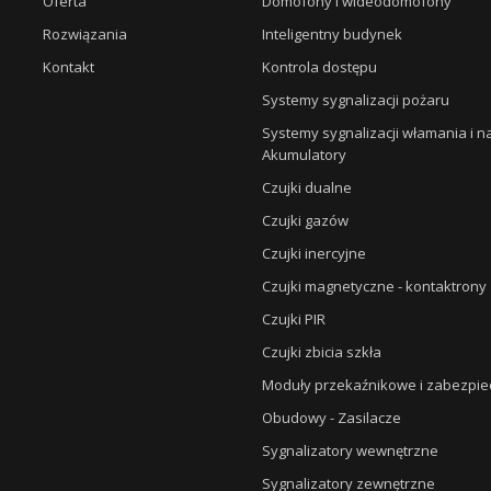
Oferta
Domofony i wideodomofony
Rozwiązania
Inteligentny budynek
Kontakt
Kontrola dostępu
Systemy sygnalizacji pożaru
Systemy sygnalizacji włamania i 
Akumulatory
Czujki dualne
Czujki gazów
Czujki inercyjne
Czujki magnetyczne - kontaktrony
Czujki PIR
Czujki zbicia szkła
Moduły przekaźnikowe i zabezpie
Obudowy - Zasilacze
Sygnalizatory wewnętrzne
Sygnalizatory zewnętrzne