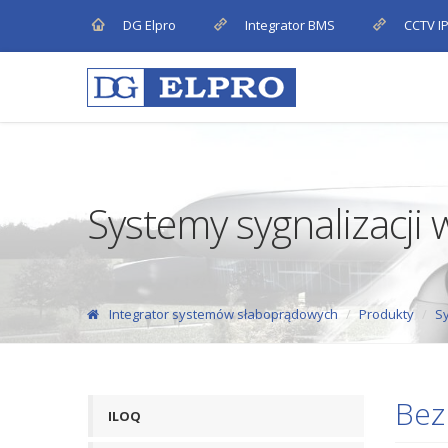
DG Elpro
Integrator BMS
CCTV I
Systemy sygnalizacji
Integrator systemów słaboprądowych
Produkty
Sy
Bez
ILOQ