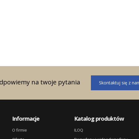
ągnięte w roku 2023
i sprzedażowe w
odpowiemy na twoje pytania
Skontaktuj się z na
Informacje
Katalog produktów
O firmie
ILOQ