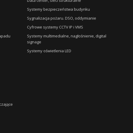
Data center, sieci strukturalne
Systemy bezpieczeństwa budynku
Sygnalizacja pożaru. DSO, oddymianie
Cyfrowe systemy CCTV IP i VMS
napadu
Systemy multimedialne, nagłośnienie, digital
signage
Systemy oświetlenia LED
czające