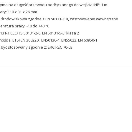
malna długość przewodu podłączanego do wejścia INP: 1 m
ry: 110 x 31 x 26 mm
 środowiskowa zgodna z EN 50131-1: II, zastosowanie wewnętrzne
ratura pracy: -10 do +40 °C
131-1,CLC/TS 50131-2-6, EN 50131-5-3: klasa 2
ość z: ETSI EN 300220, EN50130-4, EN55022, EN 60950-1
być stosowany zgodnie z: ERC REC 70-03