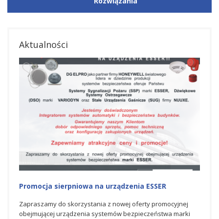
Rozwiązania
Aktualności
Promocja na urządzenia ESSER
Nagr
Hone
nej
Zapraszamy do skorzystania z czerwcowej oferty
rki
promocyjnej obejmującej urządzenia systemów
Spółka