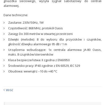
gniazdka sieciowego, wysyła sygnał sabotażowy do centrali
alarmowej.
Dane techniczne:
Zasilanie: 230V/50Hz, 1W
Częstotliwość: 868 MHz, protokół Oasis
Zasięg: Do 300 metrów w otwartej przestrzeni
Dźwięki (melodie): 8 do wyboru dla przycisków i czujników,
głośność dźwięku alarmowego 95 dB / 1 m
Urządzenia wzbudzające: 1x centrala alarmowa JA-80 Oasis,
maks. 8 czujników/sterowników
Klasa bezpieczeństwa: II zgodna z EN60950
Środowisko pracy: IP40 zgodnie z EN 60529, IEC 529
Obudowa: wewnątrz –10 do +40 °C
Wróć