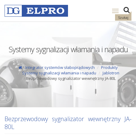
Pokaż
nawigację
Szukaj
Systemy sygnalizacji włamania i napadu
Integrator systemów słaboprądowych
Produkty
Systemy sygnalizacji włamania i napadu
Jablotron
Bezprzewodowy sygnalizator wewnętrzny JA-80L
Bezprzewodowy sygnalizator wewnętrzny JA-
80L