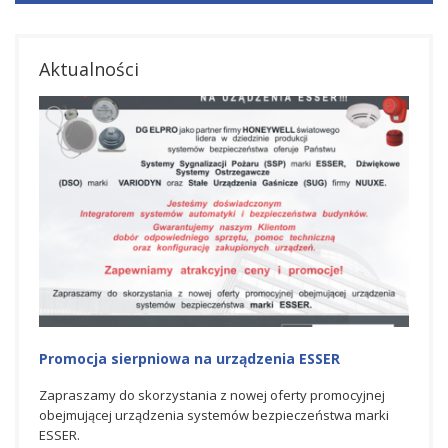
Aktualności
Promocja na urządzenia ESSER
Nag
Hon
jnej
Zapraszamy do skorzystania z czerwcowej oferty
arki
promocyjnej obejmującej urządzenia systemów
Spółk
bezpieczeństwa marki ESSER.
świat