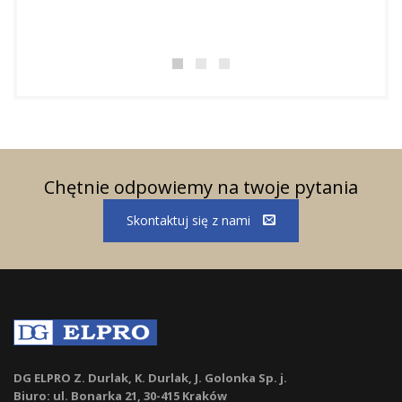
bezpi
dosko
Chętnie odpowiemy na twoje pytania
Skontaktuj się z nami
DG ELPRO Z. Durlak, K. Durlak, J. Golonka Sp. j.
Biuro: ul. Bonarka 21, 30-415 Kraków