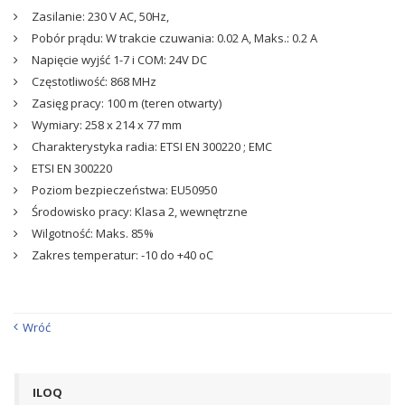
Zasilanie: 230 V AC, 50Hz,
Pobór prądu: W trakcie czuwania: 0.02 A, Maks.: 0.2 A
Napięcie wyjść 1-7 i COM: 24V DC
Częstotliwość: 868 MHz
Zasięg pracy: 100 m (teren otwarty)
Wymiary: 258 x 214 x 77 mm
Charakterystyka radia: ETSI EN 300220 ; EMC
ETSI EN 300220
Poziom bezpieczeństwa: EU50950
Środowisko pracy: Klasa 2, wewnętrzne
Wilgotność: Maks. 85%
Zakres temperatur: -10 do +40 oC
Wróć
ILOQ