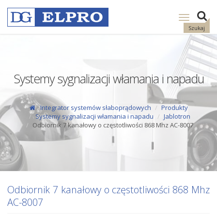
Pokaż
nawigację
Szukaj
Systemy sygnalizacji włamania i napadu
Integrator systemów słaboprądowych
Produkty
Systemy sygnalizacji włamania i napadu
Jablotron
Odbiornik 7 kanałowy o częstotliwości 868 Mhz AC-8007
Odbiornik 7 kanałowy o częstotliwości 868 Mhz
AC-8007