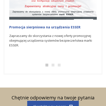
Promocja na urządzenia ESSER
Nagr
Hone
nej
Zapraszamy do skorzystania z czerwcowej oferty
rki
promocyjnej obejmującej urządzenia systemów
Spółka
bezpieczeństwa marki ESSER.
świato
bezpie
doskon
Chętnie odpowiemy na twoje pytania