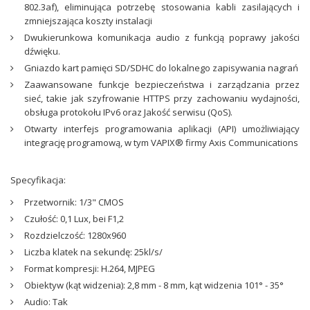
802.3af), eliminująca potrzebę stosowania kabli zasilających i
zmniejszająca koszty instalacji
Dwukierunkowa komunikacja audio z funkcją poprawy jakości
dźwięku.
Gniazdo kart pamięci SD/SDHC do lokalnego zapisywania nagrań
Zaawansowane funkcje bezpieczeństwa i zarządzania przez
sieć, takie jak szyfrowanie HTTPS przy zachowaniu wydajności,
obsługa protokołu IPv6 oraz Jakość serwisu (QoS).
Otwarty interfejs programowania aplikacji (API) umożliwiający
integrację programową, w tym VAPIX® firmy Axis Communications
Specyfikacja:
Przetwornik: 1/3" CMOS
Czułość: 0,1 Lux, bei F1,2
Rozdzielczość: 1280x960
Liczba klatek na sekundę: 25kl/s/
Format kompresji: H.264, MJPEG
Obiektyw (kąt widzenia): 2,8 mm - 8 mm, kąt widzenia 101° - 35°
Audio: Tak