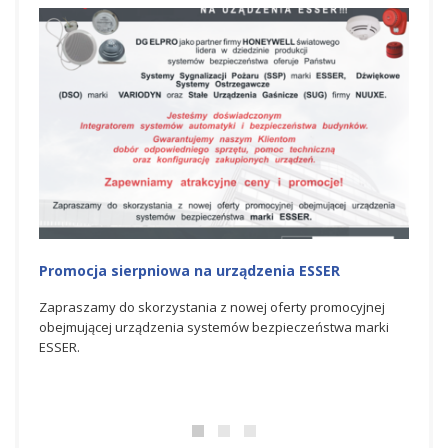
Promocja na urządzenia ESSER
Nagr
Hone
nej
Zapraszamy do skorzystania z czerwcowej oferty
rki
promocyjnej obejmującej urządzenia systemów
Spółka
bezpieczeństwa marki ESSER.
świato
bezpie
doskon