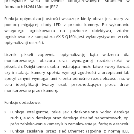
przesyłanie wielu oddzielnie konfigurowalnych strumieni w
formatach H.264 i Motion JPEG.
Funkcja optymalizacji ostrości wskazuje kiedy obraz jest ostry za
pomocą migającej diody LED z przodu kamery. Po wykonaniu
wstępnego ogniskowania na poziomie obiektywu, zdalne
ogniskowanie z komputera AXIS Q1604 jest wykorzystywane w celu
optymalizacji ostrości.
Licznik pikseli zapewnia optymalizację kąta widzenia dla
monitorowanego obszaru oraz wymaganej rozdzielczości w
pikselach. Dzięki temu osoba instalująca może łatwo zweryfikować
czy instalacja kamery spełnia wymogi zgodności z przepisami lub
specyficznymi wymaganiami klienta odnośnie rozdzielczości, np. w
celu identyfikacji twarzy osób przechodzących przez drzwi
monitorowane przez kamerę.
Funkcje dodatkowe:
Funkcje inteligentne, takie jak udoskonalona wideo detekcja
ruchu, audio detekcja oraz detekcja działań sabotażowych, np.
prób zablokowania kamery lub zamalowania jej farbą w aerozolu
Funkcja zasilania przez sieć Ethernet (zgodna z normą IEEE