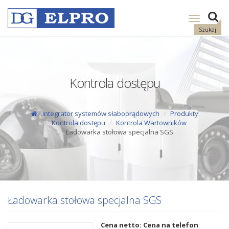
Pokaż
nawigację
Szukaj
Kontrola dostępu
Integrator systemów słaboprądowych
Produkty
Kontrola dostępu
Kontrola Wartowników
Ładowarka stołowa specjalna SGS
Ładowarka stołowa specjalna SGS
Cena netto: Cena na telefon