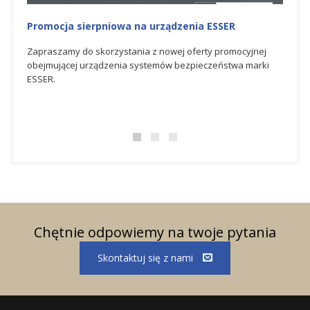
Promocja sierpniowa na urządzenia ESSER
Promo
Zapraszamy do skorzystania z nowej oferty promocyjnej
Zapra
obejmującej urządzenia systemów bezpieczeństwa marki
promo
ESSER.
bezpi
Chętnie odpowiemy na twoje pytania
Skontaktuj się z nami