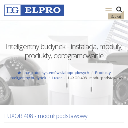
Pokaż
nawigację
Szukaj
Inteligentny budynek - instalacja, moduły,
produkty, oprogramowanie
Integrator systemów słaboprądowych
Produkty
Inteligentny budynek
Luxor
LUXOR 408 - moduł podstawowy
LUXOR 408 - moduł podstawowy