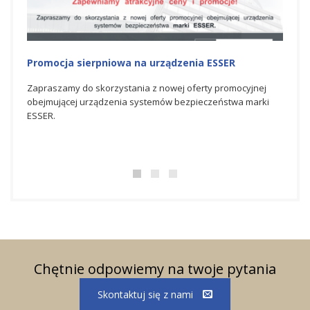
Promocja sierpniowa na urządzenia ESSER
Promo
Zapraszamy do skorzystania z nowej oferty promocyjnej
Zapra
obejmującej urządzenia systemów bezpieczeństwa marki
promo
ESSER.
bezpi
Chętnie odpowiemy na twoje pytania
Skontaktuj się z nami