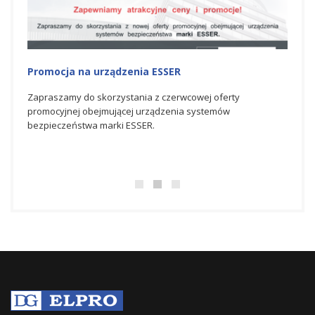
Promocja na urządzenia ESSER
Nagr
Hone
nej
Zapraszamy do skorzystania z czerwcowej oferty
rki
promocyjnej obejmującej urządzenia systemów
Spółka
bezpieczeństwa marki ESSER.
świato
bezpie
doskon