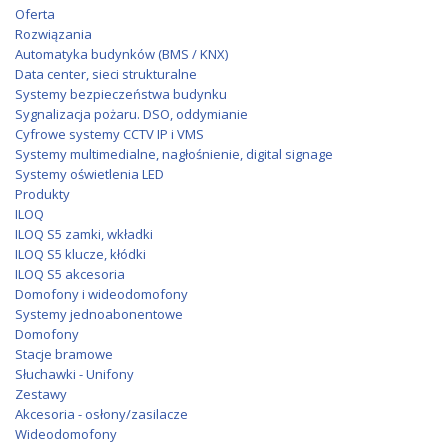
Oferta
Rozwiązania
Automatyka budynków (BMS / KNX)
Data center, sieci strukturalne
Systemy bezpieczeństwa budynku
Sygnalizacja pożaru. DSO, oddymianie
Cyfrowe systemy CCTV IP i VMS
Systemy multimedialne, nagłośnienie, digital signage
Systemy oświetlenia LED
Produkty
ILOQ
ILOQ S5 zamki, wkładki
ILOQ S5 klucze, kłódki
ILOQ S5 akcesoria
Domofony i wideodomofony
Systemy jednoabonentowe
Domofony
Stacje bramowe
Słuchawki - Unifony
Zestawy
Akcesoria - osłony/zasilacze
Wideodomofony