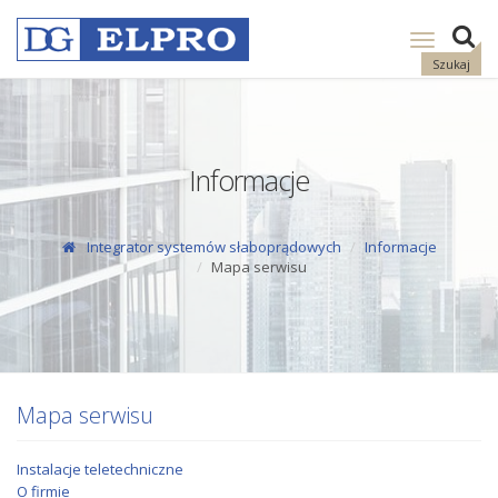
Pokaż
nawigację
Szukaj
Informacje
Integrator systemów słaboprądowych
Informacje
Mapa serwisu
Mapa serwisu
Instalacje teletechniczne
O firmie