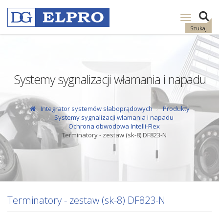
Pokaż
nawigację
Szukaj
Systemy sygnalizacji włamania i napadu
Integrator systemów słaboprądowych
Produkty
Systemy sygnalizacji włamania i napadu
Ochrona obwodowa Intelli-Flex
Terminatory - zestaw (sk-8) DF823-N
Terminatory - zestaw (sk-8) DF823-N