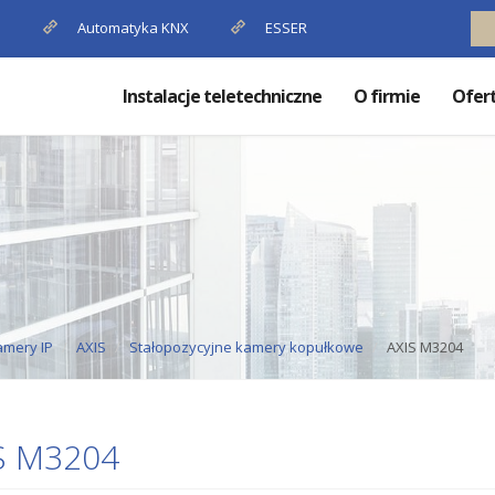
P
Automatyka KNX
ESSER
Instalacje teletechniczne
O firmie
Ofer
amery IP
AXIS
Stałopozycyjne kamery kopułkowe
AXIS M3204
S M3204