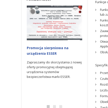
Funkcje
Funkc
lub z
Funkc
koszty
Zaaw
proto
Otwa
Appli
iowa na
Promocja na urządzenia ESSER
Nagroda GOLD
Obsłu
R
AWARD 2023 od
Zapraszamy do skorzystania z
Honeywell
czerwcowej oferty promocyjnej
rzystania z nowej
Specyfik
obejmującej urządzenia systemów
 obejmującej
Spółka DG ELPRO 
bezpieczeństwa marki ESSER.
mów
partner firmy H
Przet
rki ESSER.
światowego lider
Czułoś
produkcji syste
Rozdz
w uznaniu za osi
Liczb
doskonałe wynik
Forma
zakresie...
Obiek
Zasil