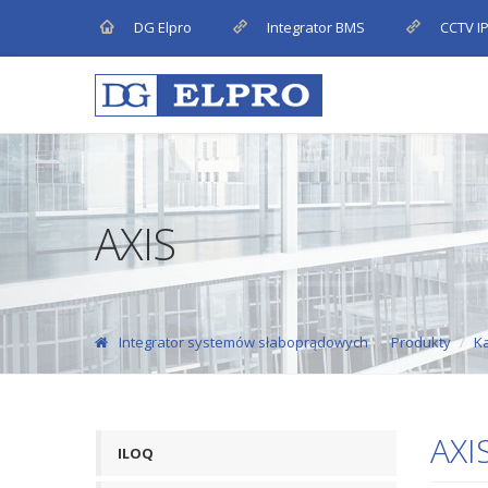
DG Elpro
Integrator BMS
CCTV I
AXIS
Integrator systemów słaboprądowych
Produkty
K
AXI
ILOQ