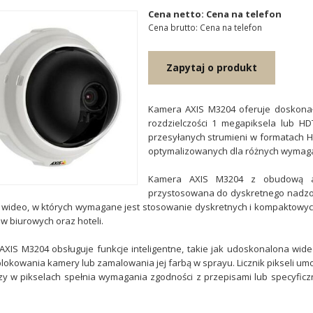
Cena netto: Cena na telefon
Cena brutto: Cena na telefon
Zapytaj o produkt
Kamera AXIS M3204 oferuje doskonał
rozdzielczości 1 megapiksela lub HD
przesyłanych strumieni w formatach H.
optymalizowanych dla różnych wymaga
Kamera AXIS M3204 z obudową an
przystosowana do dyskretnego nadzo
wideo, w których wymagane jest stosowanie dyskretnych i kompaktowych 
 biurowych oraz hoteli.
XIS M3204 obsługuje funkcje inteligentne, takie jak udoskonalona wide
lokowania kamery lub zamalowania jej farbą w sprayu. Licznik pikseli umo
zy w pikselach spełnia wymagania zgodności z przepisami lub specyficzn