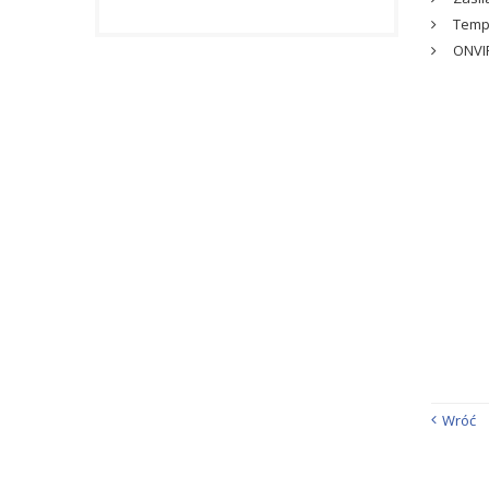
Tempe
ONVIF
Wróć