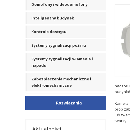
Domofony i wideodomofony
Inteligentny budynek
Kontrola dostępu
Systemy sygnalizacji pożaru
Systemy sygnalizacji włamania i
napadu
Zabezpieczenia mechaniczne i
elektromechaniczne
nadzoru 
budynków
Rozwiązania
Kamera A
prób zab
lub twar
twarzy.
Aktualności