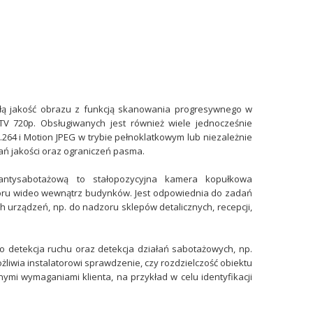
ą jakość obrazu z funkcją skanowania progresywnego w
TV 720p. Obsługiwanych jest również wiele jednocześnie
264 i Motion JPEG w trybie pełnoklatkowym lub niezależnie
ń jakości oraz ograniczeń pasma.
tysabotażową to stałopozycyjna kamera kopułkowa
ru wideo wewnątrz budynków. Jest odpowiednia do zadań
urządzeń, np. do nadzoru sklepów detalicznych, recepcji,
o detekcja ruchu oraz detekcja działań sabotażowych, np.
żliwia instalatorowi sprawdzenie, czy rozdzielczość obiektu
ymi wymaganiami klienta, na przykład w celu identyfikacji