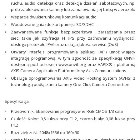
ruchu, audio detekcja oraz detekcja działań sabotażowych, np.
prób zablokowania kamery lub zamalowania jej farbą w aerozolu
Wsparcie dwukierunkowej komunikacji audio
Wbudowane gniazdo kart pamięci SD/SDHC
Zaawansowane funkcje bezpieczeństwa i zarządzania przez
sieć, takie jak szyfracja HTTPS przy zachowaniu wydajności,
obsługa protokołu IPv6 oraz usługa Jakość serwisu (QoS)
Otwarty interfejs programowania aplikacji (API) umożliwiający
integrację programową, w tym zgodność ze specyfikacją ONVIF
dostępną pod adresem www.onvif.org oraz VAPIX® i platformą
AXIS Camera Application Platform firmy Axis Communications
Obsługa oprogramowania AXIS Video Hosting System (AVHS) z
technologią podłączania kamery One-Click Camera Connection
Specyfikacja:
Przetwornik: Skanowanie progresywne RGB CMOS 1/3 cala
Czułość: Kolor: 0,5 luksa przy F1.2, czarno-biały: 0,08 luksa przy
F1.2
Rozdzielczość: 2048x1536 do 160x90