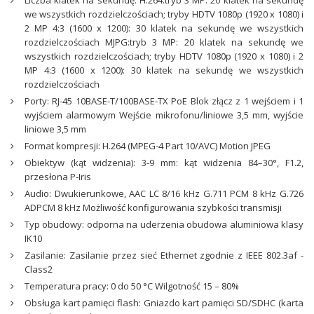
Liczba klatek na sekundę: H.264:tryb 3 MP: 20 klatek na sekundę
we wszystkich rozdzielczościach; tryby HDTV 1080p (1920 x 1080) i
2 MP 4:3 (1600 x 1200): 30 klatek na sekundę we wszystkich
rozdzielczościach MJPG:tryb 3 MP: 20 klatek na sekundę we
wszystkich rozdzielczościach; tryby HDTV 1080p (1920 x 1080) i 2
MP 4:3 (1600 x 1200): 30 klatek na sekundę we wszystkich
rozdzielczościach
Porty: RJ-45 10BASE-T/100BASE-TX PoE Blok złącz z 1 wejściem i 1
wyjściem alarmowym Wejście mikrofonu/liniowe 3,5 mm, wyjście
liniowe 3,5 mm
Format kompresji: H.264 (MPEG-4 Part 10/AVC) Motion JPEG
Obiektyw (kąt widzenia): 3-9 mm: kąt widzenia 84–30°, F1.2,
przesłona P-Iris
Audio: Dwukierunkowe, AAC LC 8/16 kHz G.711 PCM 8 kHz G.726
ADPCM 8 kHz Możliwość konfigurowania szybkości transmisji
Typ obudowy: odporna na uderzenia obudowa aluminiowa klasy
IK10
Zasilanie: Zasilanie przez sieć Ethernet zgodnie z IEEE 802.3af -
Class2
Temperatura pracy: 0 do 50 °C Wilgotność 15 – 80%
Obsługa kart pamięci flash: Gniazdo kart pamięci SD/SDHC (karta