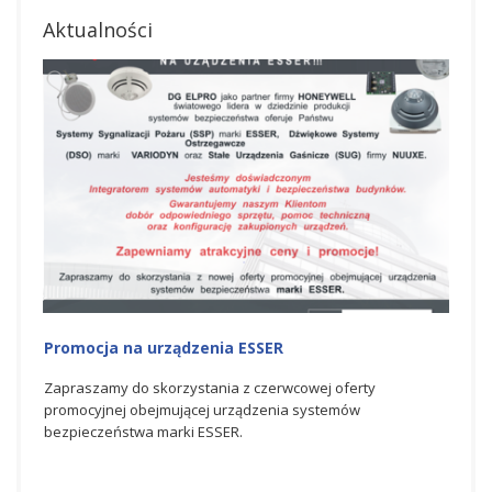
Aktualności
Promocja na urządzenia ESSER
Nagr
Hone
nej
Zapraszamy do skorzystania z czerwcowej oferty
rki
promocyjnej obejmującej urządzenia systemów
Spółka
bezpieczeństwa marki ESSER.
świato
bezpie
doskon