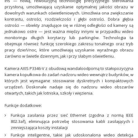
Iris — nową, rewolucyjną technologię precyzyjnego sterowania
przysłoną, umożliwiającą uzyskanie optymalnej jakości obrazu w
dowolnych warunkach oświetleniowych. Umożliwia ona zwiększanie
kontrastu, ostrości, rozdzielczości i głębi ostrości. Dobra głębia
ostrości — obiekty znajdujące się w różnej odległości od kamery są
jednakowo ostre — jest ważna między innymi w przypadku wideo
monitoringu długich korytarzy lub parkingów. Technologia ta
obejmuje również funkcję szerokiego zakresu tonalnego oraz tryb
pracy dzień/noc, które umożliwiają uzyskanie wyraźnego obrazu
zarówno w świetle dziennym, jak i przy słabym oświetleniu.
Kamera AXIS P3346-V z obudową wandaloodporną to stałopozycyjna
kamera kopułkowa do zadań nadzoru wideo wewnątrz budynków, w
których jest wymagane stosowanie dyskretnych i kompaktowych
urządzeń. Doskonale nadaje się do nadzoru wideo obszarów
otwartych, takich jak lotniska, szkoły i więzienia.
Funkcje dodatkowe:
Funkcja zasilania przez sieć Ethernet (zgodna z normą IEEE
802.3af), eliminująca potrzebę stosowania kabli zasilających i
zmniejszająca koszty instalacji
Funkcje inteligentne, takie jak udoskonalona wideo detekcja