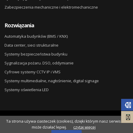
Zabezpieczenia mechaniczne i elektromechaniczne
Rozwiązania
Automatyka budynków (BMS / KNX)
Data center, sieci strukturalne
Systemy bezpieczeństwa budynku
Sygnalizacja pożaru. DSO, oddymianie
Cyfrowe systemy CCTV IP i VMS
Systemy multimedialne, nagłośnienie, digital signage
Systemy oświetlenia LED
© 2026
DG ELPRO
. Wdrożenie
Ta strona używa ciasteczek (cookies), dzięki którym nasz serwis
NSS.pl
.
może działać lepiej.
czytaj więcej
Polityka Cookies