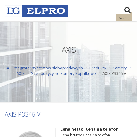
Pokaż
nawigację
Szukaj
AXIS
Integrator systemów słaboprądowych
Produkty
Kamery IP
AXIS
Stałopozycyjne kamery kopułkowe
AXIS P3346-V
AXIS P3346-V
Cena netto: Cena na telefon
Cena brutto: Cena na telefon