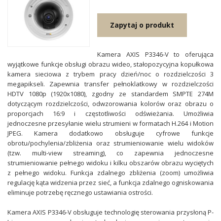
Zapytaj o produkt
Kamera AXIS P3346-V to oferująca
wyjątkowe funkcje obsługi obrazu wideo, stałopozycyjna kopułkowa
kamera sieciowa z trybem pracy dzień/noc o rozdzielczości 3
megapikseli. Zapewnia transfer pełnoklatkowy w rozdzielczości
HDTV 1080p (1920x1080), zgodny ze standardem SMPTE 274M
dotyczącym rozdzielczości, odwzorowania kolorów oraz obrazu o
proporcjach 16:9 i częstotliwości odświeżania. Umożliwia
jednoczesne przesyłanie wielu strumieni w formatach H.264 i Motion
JPEG. Kamera dodatkowo obsługuje cyfrowe funkcje
obrotu/pochylenia/zbliżenia oraz strumieniowanie wielu widoków
(tzw. multi-view streaming), co zapewnia jednoczesne
strumieniowanie pełnego widoku i kilku obszarów obrazu wyciętych
z pełnego widoku. Funkcja zdalnego zbliżenia (zoom) umożliwia
regulację kąta widzenia przez sieć, a funkcja zdalnego ogniskowania
eliminuje potrzebę ręcznego ustawiania ostrości.
Kamera AXIS P3346-V obsługuje technologię sterowania przysłoną P-