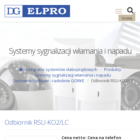
Pokaż
nawigację
Szukaj
Systemy sygnalizacji włamania i napadu
Integrator systemów słaboprądowych
Produkty
Systemy sygnalizacji włamania i napadu
Sterowniki radiowe - radiolinie GORKE
Odbiornik RSU-KO2/LC
Odbiornik RSU-KO2/LC
Cena netto: Cena na telefon