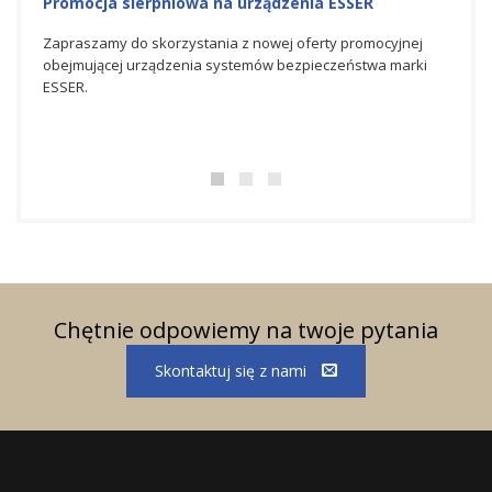
Promocja na urządzenia ESSER
Na
Ho
yjnej
Zapraszamy do skorzystania z czerwcowej oferty
marki
promocyjnej obejmującej urządzenia systemów
Spó
bezpieczeństwa marki ESSER.
świ
bez
dos
Chętnie odpowiemy na twoje pytania
Skontaktuj się z nami