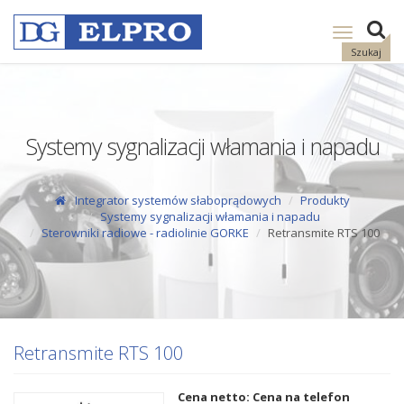
Pokaż
nawigację
Szukaj
Systemy sygnalizacji włamania i napadu
Integrator systemów słaboprądowych
Produkty
Systemy sygnalizacji włamania i napadu
Sterowniki radiowe - radiolinie GORKE
Retransmite RTS 100
Retransmite RTS 100
Cena netto: Cena na telefon