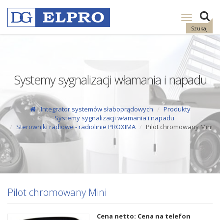
Pokaż
nawigację
Szukaj
Systemy sygnalizacji włamania i napadu
Integrator systemów słaboprądowych
Produkty
Systemy sygnalizacji włamania i napadu
Sterowniki radiowe - radiolinie PROXIMA
Pilot chromowany Mini
Pilot chromowany Mini
Cena netto: Cena na telefon