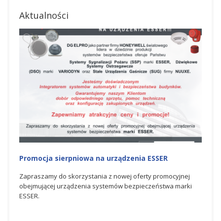
Aktualności
Promocja na urządzenia ESSER
Na
Ho
yjnej
Zapraszamy do skorzystania z czerwcowej oferty
marki
promocyjnej obejmującej urządzenia systemów
Spó
bezpieczeństwa marki ESSER.
świ
bez
dos