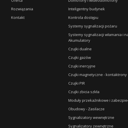
Oferta
Domofony i wideodomofony
Rozwiązania
Inteligentny budynek
Kontakt
Kontrola dostępu
Systemy sygnalizacji pożaru
Systemy sygnalizacji włamania i 
Akumulatory
Czujki dualne
Czujki gazów
Czujki inercyjne
Czujki magnetyczne - kontaktrony
Czujki PIR
Czujki zbicia szkła
Moduły przekaźnikowe i zabezpie
Obudowy - Zasilacze
Sygnalizatory wewnętrzne
Sygnalizatory zewnętrzne