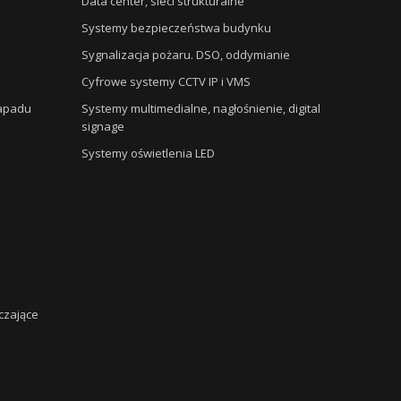
Data center, sieci strukturalne
Systemy bezpieczeństwa budynku
Sygnalizacja pożaru. DSO, oddymianie
Cyfrowe systemy CCTV IP i VMS
napadu
Systemy multimedialne, nagłośnienie, digital
signage
Systemy oświetlenia LED
czające