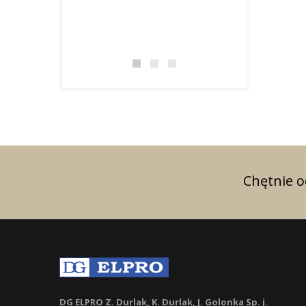
w uznaniu za osi
doskonałe wynik
zakresie...
Chętnie 
DG ELPRO Z. Durlak, K. Durlak, J. Golonka Sp. j.