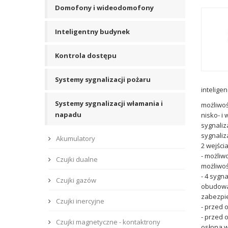
Domofony i wideodomofony
Inteligentny budynek
Kontrola dostępu
Systemy sygnalizacji pożaru
intelige
Systemy sygnalizacji włamania i
możliwoś
napadu
nisko- i
sygnaliz
sygnaliz
Akumulatory
2 wejści
- możliw
Czujki dualne
możliwo
- 4 sygn
Czujki gazów
obudowa
zabezpi
Czujki inercyjne
- przed 
- przed
Czujki magnetyczne - kontaktrony
osłona 