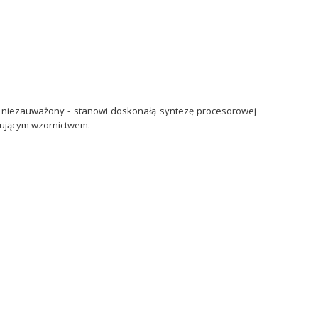
ć niezauważony - stanowi doskonałą syntezę procesorowej
sującym wzornictwem.