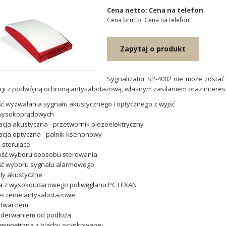
Cena netto: Cena na telefon
Cena brutto: Cena na telefon
Zapytaj o produkt
Sygnalizator SP-4002 nie może zosta
ncji z podwójną ochroną antysabotażową, własnym zasilaniem oraz intere
ć wyzwalania sygnału akustycznego i optycznego z wyjść
 wysokoprądowych
acja akustyczna - przetwornik piezoelektryczny
acja optyczna - palnik ksenonowy
a sterujące
ość wyboru sposobu sterowania
ść wyboru sygnału alarmowego
ały akustyczne
 z wysokoudarowego poliwęglanu PC LEXAN
eczenie antysabotażowe
otwarciem
 oderwaniem od podłoża
wewnętrzna z blachy ocynkowanej