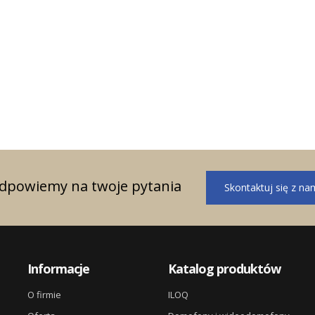
ągnięte w roku 2023
i sprzedażowe w
odpowiemy na twoje pytania
Skontaktuj się z na
Informacje
Katalog produktów
O firmie
ILOQ