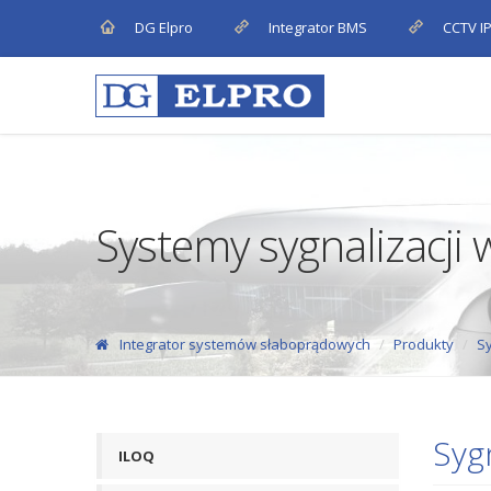
DG Elpro
Integrator BMS
CCTV I
Systemy sygnalizacji
Integrator systemów słaboprądowych
Produkty
Sy
Syg
ILOQ