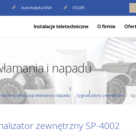
P
Automatyka KNX
ESSER
Instalacje teletechniczne
O firmie
Ofer
 włamania i napadu
stemy sygnalizacji włamania i napadu
Sygnalizatory zewnętrzne
Sy
nalizator zewnętrzny SP-4002