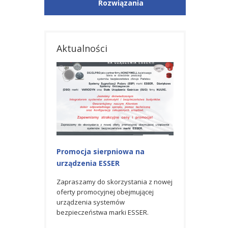
Rozwiązania
Aktualności
iowa na
Promocja na urządzenia ESSER
Nagroda GOLD
R
AWARD 2023 od
Zapraszamy do skorzystania z
Honeywell
czerwcowej oferty promocyjnej
rzystania z nowej
obejmującej urządzenia systemów
 obejmującej
Spółka DG ELPRO 
bezpieczeństwa marki ESSER.
mów
partner firmy H
rki ESSER.
światowego lider
produkcji syste