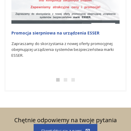
Promocja na urządzenia ESSER
Nagr
Hone
nej
Zapraszamy do skorzystania z czerwcowej oferty
rki
promocyjnej obejmującej urządzenia systemów
Spółka
bezpieczeństwa marki ESSER.
świato
bezpie
doskon
Chętnie odpowiemy na twoje pytania
Skontaktuj się z nami