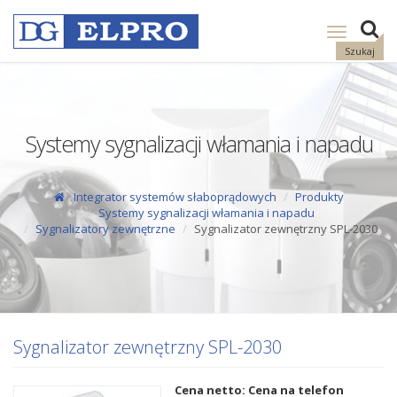
Pokaż
nawigację
Szukaj
Systemy sygnalizacji włamania i napadu
Integrator systemów słaboprądowych
Produkty
Systemy sygnalizacji włamania i napadu
Sygnalizatory zewnętrzne
Sygnalizator zewnętrzny SPL-2030
Sygnalizator zewnętrzny SPL-2030
Cena netto: Cena na telefon