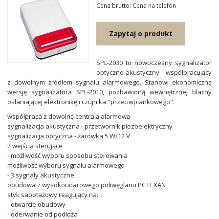
Cena brutto: Cena na telefon
Zapytaj o produkt
SPL-2030 to nowoczesny sygnalizator
optyczno-akustyczny współpracujący
z dowolnym źródłem sygnału alarmowego. Stanowi ekonomiczną
wersję sygnalizatora SPL-2010, pozbawioną wewnętrznej blachy
osłaniającej elektronikę i czujnika "przeciwpiankowego".
współpraca z dowolną centralą alarmową
sygnalizacja akustyczna - przetwornik piezoelektryczny
sygnalizacja optyczna - żarówka 5 W/12 V
2 wejścia sterujące
- możliwość wyboru sposobu sterowania
możliwość wyboru sygnału alarmowego
- 3 sygnały akustyczne
obudowa z wysokoudarowego poliwęglanu PC LEXAN
styk sabotażowy reagujący na:
- otwarcie obudowy
- oderwanie od podłoża