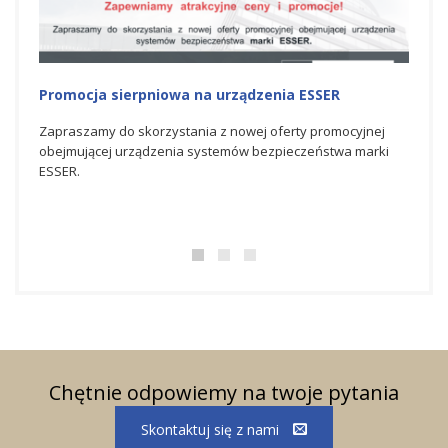
Promocja na urządzenia ESSER
Nagr
Hone
nej
Zapraszamy do skorzystania z czerwcowej oferty
rki
promocyjnej obejmującej urządzenia systemów
Spółka
bezpieczeństwa marki ESSER.
świato
bezpie
doskon
Chętnie odpowiemy na twoje pytania
Skontaktuj się z nami