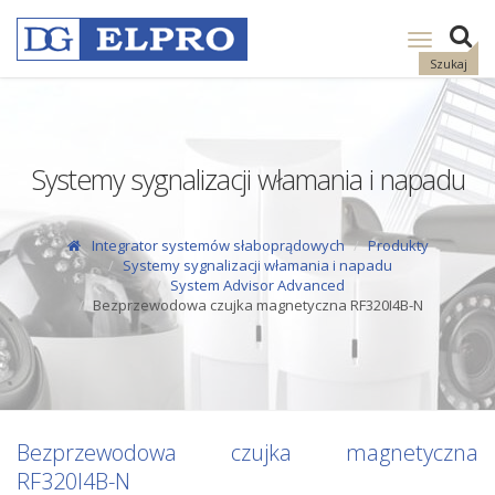
Pokaż
nawigację
Szukaj
Systemy sygnalizacji włamania i napadu
Integrator systemów słaboprądowych
Produkty
Systemy sygnalizacji włamania i napadu
System Advisor Advanced
Bezprzewodowa czujka magnetyczna RF320I4B-N
Bezprzewodowa czujka magnetyczna
RF320I4B-N