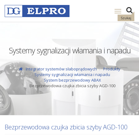
Pokaż
nawigację
Szukaj
Systemy sygnalizacji włamania i napadu
Integrator systemów słaboprądowych
Produkty
Systemy sygnalizacji włamania i napadu
System bezprzewodowy ABAX
Bezprzewodowa czujka zbicia szyby AGD-100
Bezprzewodowa czujka zbicia szyby AGD-100