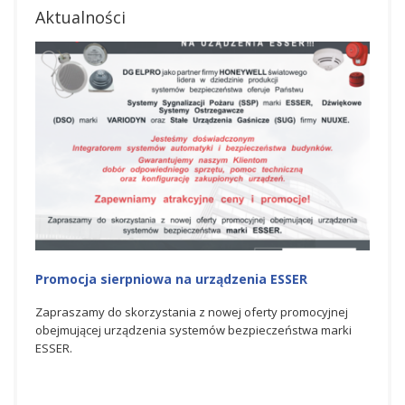
Aktualności
Promocja na urządzenia ESSER
Na
Ho
yjnej
Zapraszamy do skorzystania z czerwcowej oferty
marki
promocyjnej obejmującej urządzenia systemów
Spó
bezpieczeństwa marki ESSER.
świ
bez
dos