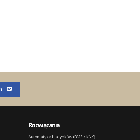
mi
Rozwiązania
Automatyka budynków (BMS / KNX)