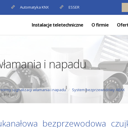
P
Automatyka KNX
ESSER
Instalacje teletechniczne
O firmie
Ofer
 włamania i napadu
stemy sygnalizacji włamania i napadu
System bezprzewodowy ABAX
D-101 BR
kanałowa bezprzewodowa czuj