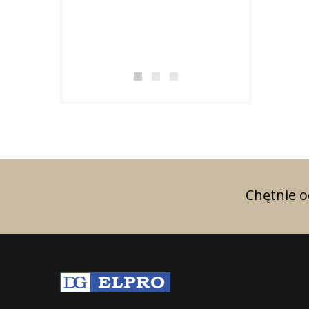
produkcji syste
w uznaniu za osi
doskonałe wynik
zakresie...
Chętnie 