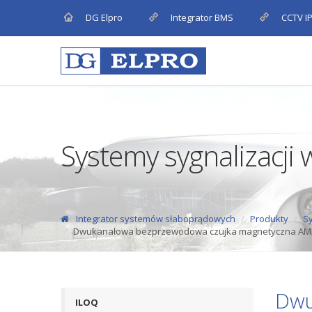
DG Elpro
Integrator BMS
CCTV I
Systemy sygnalizacji
Integrator systemów słaboprądowych
Produkty
Sy
Dwukanałowa bezprzewodowa czujka magnetyczna AM
Dwu
ILOQ