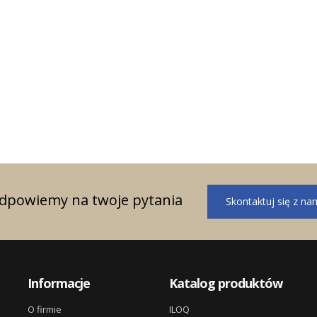
mów bezpieczeństwa
ągnięte w roku 2023
i sprzedażowe w
odpowiemy na twoje pytania
Skontaktuj się z na
Informacje
Katalog produktów
O firmie
ILOQ