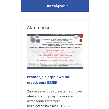
Rozwiązania
Aktualności
iowa na
Promocja na urządzenia ESSER
Nagroda GOLD
R
AWARD 2023 od
Zapraszamy do skorzystania z
Honeywell
czerwcowej oferty promocyjnej
rzystania z nowej
obejmującej urządzenia systemów
 obejmującej
Spółka DG ELPRO 
bezpieczeństwa marki ESSER.
mów
partner firmy H
rki ESSER.
światowego lider