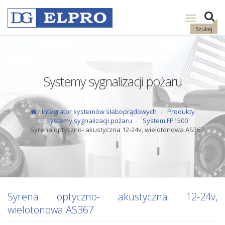
Pokaż
nawigację
Szukaj
Systemy sygnalizacji pożaru
Integrator systemów słaboprądowych
Produkty
Systemy sygnalizacji pożaru
System FP1500
Syrena optyczno- akustyczna 12-24v, wielotonowa AS367
Syrena optyczno- akustyczna 12-24v,
wielotonowa AS367