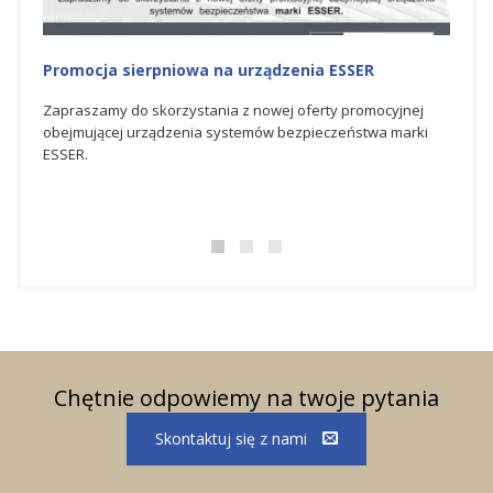
Promocja sierpniowa na urządzenia ESSER
Promo
Zapraszamy do skorzystania z nowej oferty promocyjnej
Zapra
obejmującej urządzenia systemów bezpieczeństwa marki
promo
ESSER.
bezpi
Chętnie odpowiemy na twoje pytania
Skontaktuj się z nami