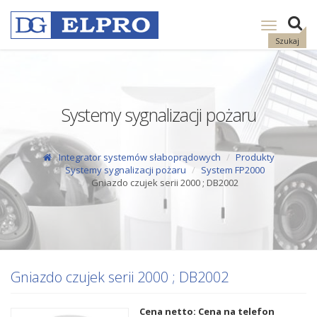
Pokaż
nawigację
Szukaj
Systemy sygnalizacji pożaru
Integrator systemów słaboprądowych
Produkty
Systemy sygnalizacji pożaru
System FP2000
Gniazdo czujek serii 2000 ; DB2002
Gniazdo czujek serii 2000 ; DB2002
Cena netto: Cena na telefon