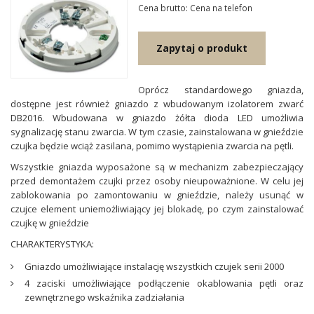
Cena brutto: Cena na telefon
Zapytaj o produkt
Oprócz standardowego gniazda,
dostępne jest również gniazdo z wbudowanym izolatorem zwarć
DB2016. Wbudowana w gniazdo żółta dioda LED umożliwia
sygnalizację stanu zwarcia. W tym czasie, zainstalowana w gnieździe
czujka będzie wciąż zasilana, pomimo wystąpienia zwarcia na pętli.
Wszystkie gniazda wyposażone są w mechanizm zabezpieczający
przed demontażem czujki przez osoby nieupoważnione. W celu jej
zablokowania po zamontowaniu w gnieździe, należy usunąć w
czujce element uniemożliwiający jej blokadę, po czym zainstalować
czujkę w gnieździe
CHARAKTERYSTYKA:
Gniazdo umożliwiające instalację wszystkich czujek serii 2000
4 zaciski umożliwiające podłączenie okablowania pętli oraz
zewnętrznego wskaźnika zadziałania