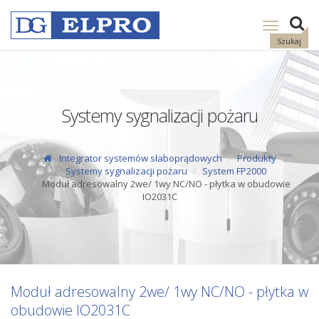
Pokaż
nawigację
Szukaj
Systemy sygnalizacji pożaru
Integrator systemów słaboprądowych
Produkty
Systemy sygnalizacji pożaru
System FP2000
Moduł adresowalny 2we/ 1wy NC/NO - płytka w obudowie
IO2031C
Moduł adresowalny 2we/ 1wy NC/NO - płytka w
obudowie IO2031C