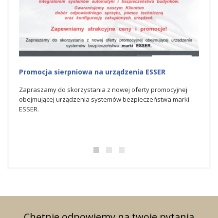
Promocja sierpniowa na urządzenia ESSER
Promo
Zapraszamy do skorzystania z nowej oferty promocyjnej
Zapra
obejmującej urządzenia systemów bezpieczeństwa marki
promo
ESSER.
bezpi
Chętnie odpowiemy na twoje pytania