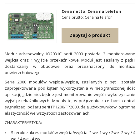
Cena netto: Cena na telefon
Cena brutto: Cena na telefon
Zapytaj o produkt
Moduł adresowalny IO2031C serii 2000 posiada 2 monitorowane
wejścia oraz 1 wyjście przekaźnikowe. Moduł jest zasilany z pętli i
dostarczany w obudowie oraz przeznaczony do montażu
powierzchniowego.
Seria 2000 modułów wejścia/wyjścia, zasilanych z pętli, została
zaprojektowana pod kątem wykorzystania w nieograniczonej ilość
aplikacji, gdzie niezbędne jest monitorowanie wejść i wykorzystanie
wyjść przekaźnikowych. Moduły te, w połączeniu z cechami central
sygnalizacji pożaru serii FP1200/FP2000, dają użytkownikowi ogromną
elastyczność we wszystkich zastosowaniach.
CHARAKTERYSTYKA:
Szeroki zakres modułów wejścia/wyjścia: 2 we-1 wy / 2we -2 wy / 4
we / 4 we - 4 wy