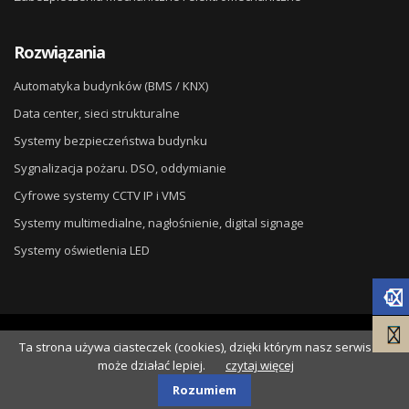
Rozwiązania
Automatyka budynków (BMS / KNX)
Data center, sieci strukturalne
Systemy bezpieczeństwa budynku
Sygnalizacja pożaru. DSO, oddymianie
Cyfrowe systemy CCTV IP i VMS
Systemy multimedialne, nagłośnienie, digital signage
Systemy oświetlenia LED
© 2026
DG ELPRO
. Wdrożenie
Ta strona używa ciasteczek (cookies), dzięki którym nasz serwis
NSS.pl
.
może działać lepiej.
czytaj więcej
Polityka Cookies
Polityka prywatności
Rozumiem