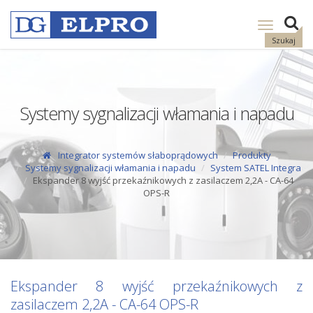
Pokaż
nawigację
Szukaj
Systemy sygnalizacji włamania i napadu
Integrator systemów słaboprądowych
Produkty
Systemy sygnalizacji włamania i napadu
System SATEL Integra
Ekspander 8 wyjść przekaźnikowych z zasilaczem 2,2A - CA-64
OPS-R
Ekspander 8 wyjść przekaźnikowych z
zasilaczem 2,2A - CA-64 OPS-R