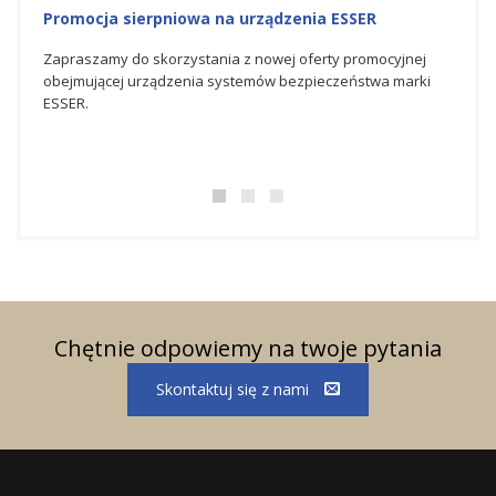
Promocja na urządzenia ESSER
Na
Ho
yjnej
Zapraszamy do skorzystania z czerwcowej oferty
marki
promocyjnej obejmującej urządzenia systemów
Spó
bezpieczeństwa marki ESSER.
świ
bez
dos
Chętnie odpowiemy na twoje pytania
Skontaktuj się z nami