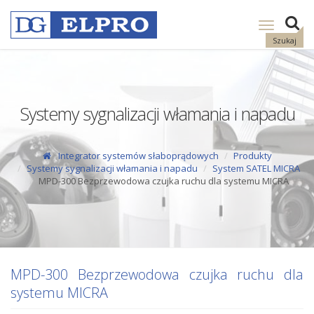
Pokaż
nawigację
Szukaj
Systemy sygnalizacji włamania i napadu
Integrator systemów słaboprądowych
Produkty
Systemy sygnalizacji włamania i napadu
System SATEL MICRA
MPD-300 Bezprzewodowa czujka ruchu dla systemu MICRA
MPD-300 Bezprzewodowa czujka ruchu dla
systemu MICRA