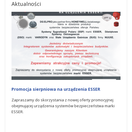
Aktualności
Promocja na urządzenia ESSER
Na
Ho
yjnej
Zapraszamy do skorzystania z czerwcowej oferty
marki
promocyjnej obejmującej urządzenia systemów
Spó
bezpieczeństwa marki ESSER.
świ
bez
dos