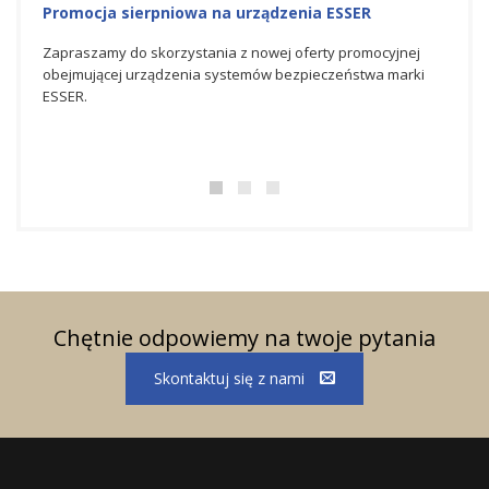
Promocja sierpniowa na urządzenia ESSER
Promo
Zapraszamy do skorzystania z nowej oferty promocyjnej
Zapra
obejmującej urządzenia systemów bezpieczeństwa marki
promo
ESSER.
bezpi
Chętnie odpowiemy na twoje pytania
Skontaktuj się z nami