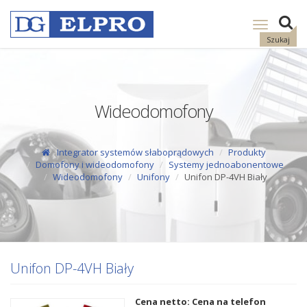
Pokaż
nawigację
Szukaj
Wideodomofony
Integrator systemów słaboprądowych
Produkty
Domofony i wideodomofony
Systemy jednoabonentowe
Wideodomofony
Unifony
Unifon DP-4VH Biały
Unifon DP-4VH Biały
Cena netto: Cena na telefon