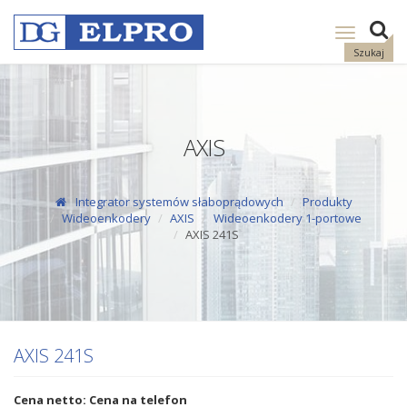
Pokaż
nawigację
Szukaj
AXIS
Integrator systemów słaboprądowych
Produkty
Wideoenkodery
AXIS
Wideoenkodery 1-portowe
AXIS 241S
AXIS 241S
Cena netto: Cena na telefon